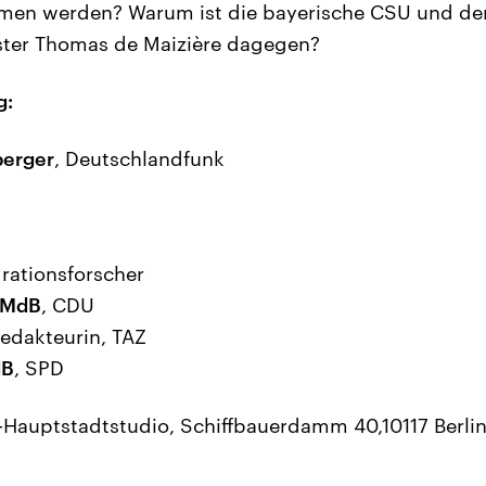
en werden? Warum ist die bayerische CSU und de
ter Thomas de Maizière dagegen?
g:
berger
, Deutschlandfunk
grationsforscher
 MdB
, CDU
redakteurin, TAZ
dB
, SPD
Hauptstadtstudio, Schiffbauerdamm 40,10117 Berli