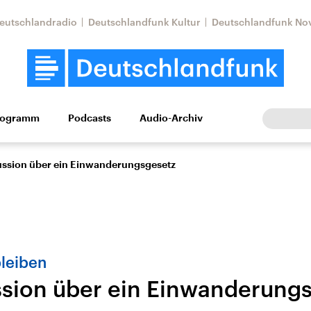
eutschlandradio
Deutschlandfunk Kultur
Deutschlandfunk No
rogramm
Podcasts
Audio-Archiv
Wirtschaft
Wissen
Kultur
Europa
Gesellschaf
ussion über ein Einwanderungsgesetz
leiben
ssion über ein Einwanderung
Nahostkonflikt
Iran
le Beiträge,
Aktuelle Lage und
Aktuelle Lage und