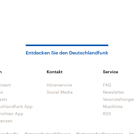
Entdecken Sie den Deutschlandfunk
n
Kontakt
Service
tream
Hörerservice
FAQ
os
Social Media
Newsletter
asts
Veranstaltunge
schlandfunk App
Musikliste
richten App
RSS
uenzen
landradio
Datenschutzerklärung
Nutzungsbedingungen
I