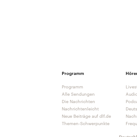
Programm
Höre
Programm
Lives
Alle Sendungen
Audi
Die Nachrichten
Podc
Nachrichtenleicht
Deut
Neue Beiträge auf dlf.de
Nach
Themen-Schwerpunkte
Freq
Deutsch