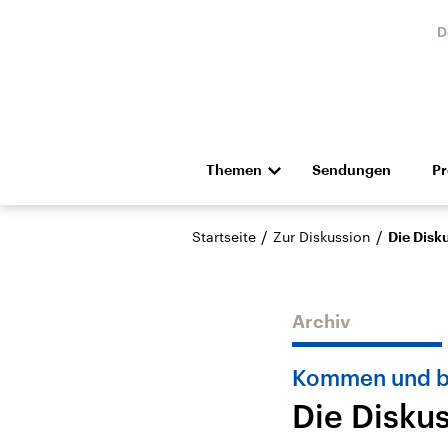
D
Themen
Sendungen
P
Die Nachrichten
Politik
/
/
Startseite
Zur Diskussion
Die Disk
Hörspiel und Feature
Musik
Archiv
Kommen und b
Die Disku
Landtagswahl Sachsen-
USA
Anhalt 2026
Aktuel