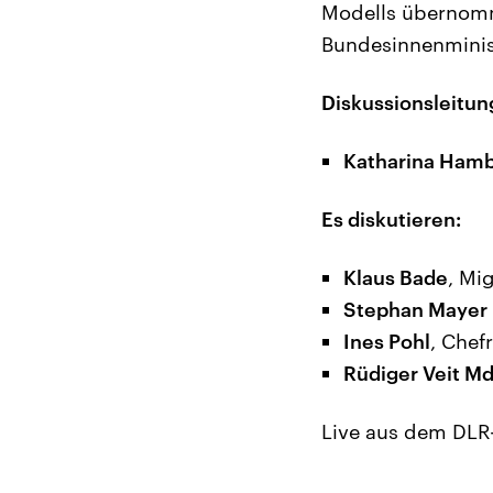
Modells übernomm
Bundesinnenminis
Diskussionsleitun
Katharina Ham
Es diskutieren:
Klaus Bade
, Mi
Stephan Mayer
Ines Pohl
, Chef
Rüdiger Veit M
Live aus dem DLR-