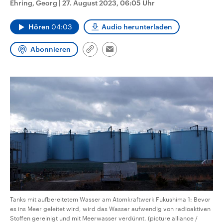
Ehring, Georg
|
27. August 2023, 06:05 Uhr
CDU, SPD und FDP regiert.-
aktuelle Weltgeschehen.
Umfragen, Prognosen,
Wahlprogramme, aktuelle Berichte
Hören
04:03
Audio herunterladen
Sendungen
Programm
Podcasts
und Hintergründe zu den Parteien
und Kandidaten der anstehenden
Wahl.
Abonnieren
Link
Email
Audio-Archiv
kopieren/teilen
Tanks mit aufbereitetem Wasser am Atomkraftwerk Fukushima 1: Bevor
es ins Meer geleítet wird, wird das Wasser aufwendig von radioaktiven
Stoffen gereinigt und mit Meerwasser verdünnt. (picture alliance /