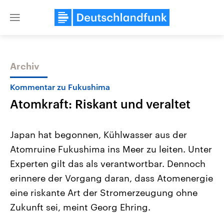
Close
menu
Archiv
Themen
Kommentar zu Fukushima
Atomkraft: Riskant und veraltet
Japan hat begonnen, Kühlwasser aus der
Atomruine Fukushima ins Meer zu leiten. Unter
Experten gilt das als verantwortbar. Dennoch
Landtagswahl Sachsen-Anhalt
USA
erinnere der Vorgang daran, dass Atomenergie
2026
Aktuelle Beiträge, Analys
Alle Informationen
eine riskante Art der Stromerzeugung ohne
Hintergründe
Sachsen-Anhalt wählt am 6.
Wirtschaftlich und militäri
Zukunft sei, meint Georg Ehring.
September 2026 einen neuen
gehören die Vereinigten S
Landtag. Seit 2021 wird das
den mächtigsten Ländern 
Bundesland von einer Koalition aus
mit großem Einfluss auf d