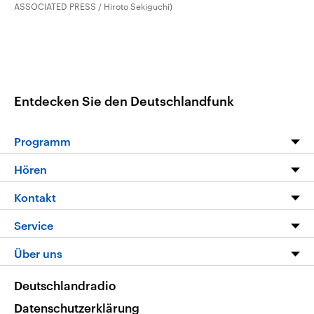
ASSOCIATED PRESS / Hiroto Sekiguchi)
Entdecken Sie den Deutschlandfunk
Programm
Programm
Hören
Alle Sendungen
Livestream
Kontakt
Die Nachrichten
Audios
Hörerservice
Service
Nachrichtenleicht
Podcasts
Social Media
FAQ
Über uns
Neue Beiträge auf dlf.de
Deutschlandfunk App
Newsletter
Deutschlandradio
Themen-Schwerpunkte
Nachrichten App
Deutschlandradio
Veranstaltungen
Presse
Frequenzen
Datenschutzerklärung