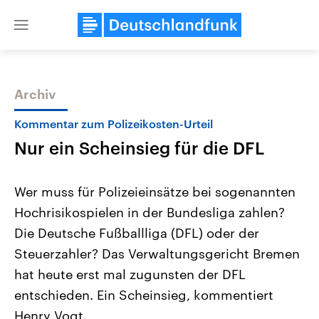
Close
menu
Archiv
Themen
Kommentar zum Polizeikosten-Urteil
Nur ein Scheinsieg für die DFL
Wer muss für Polizeieinsätze bei sogenannten
Hochrisikospielen in der Bundesliga zahlen?
Die Deutsche Fußballliga (DFL) oder der
Landtagswahl Sachsen-Anhalt
USA
Steuerzahler? Das Verwaltungsgericht Bremen
2026
Aktuelle Beiträge, Analys
Alle Informationen
hat heute erst mal zugunsten der DFL
Hintergründe
Sachsen-Anhalt wählt am 6.
Wirtschaftlich und militäri
entschieden. Ein Scheinsieg, kommentiert
September 2026 einen neuen
gehören die Vereinigten S
Landtag. Seit 2021 wird das
den mächtigsten Ländern 
Henry Vogt.
Bundesland von einer Koalition aus
mit großem Einfluss auf d