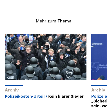
Mehr zum Thema
Archiv
Archiv
Polizeikosten-Urteil
Kein klarer Sieger
Polizei
„Sicher
sein, we