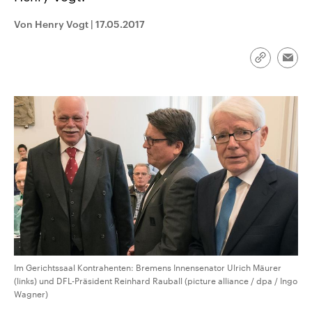
CDU, SPD und FDP regiert.-
aktuelle Weltgeschehen.
Umfragen, Prognosen,
Von Henry Vogt
|
17.05.2017
Wahlprogramme, aktuelle Berichte
Sendungen
Programm
Podcasts
und Hintergründe zu den Parteien
und Kandidaten der anstehenden
Link
Wahl.
Emai
kopieren/te
Audio-Archiv
Im Gerichtssaal Kontrahenten: Bremens Innensenator Ulrich Mäurer
(links) und DFL-Präsident Reinhard Rauball (picture alliance / dpa / Ingo
Wagner)