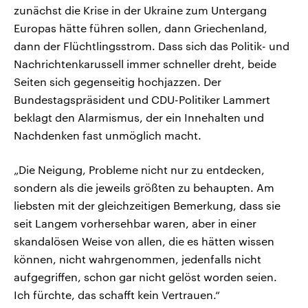
CDU, SPD und FDP regiert.-
aktuelle Weltgeschehen.
zunächst die Krise in der Ukraine zum Untergang
Umfragen, Prognosen,
Europas hätte führen sollen, dann Griechenland,
Wahlprogramme, aktuelle Berichte
Sendungen
Programm
Podcasts
und Hintergründe zu den Parteien
dann der Flüchtlingsstrom. Dass sich das Politik- und
und Kandidaten der anstehenden
Nachrichtenkarussell immer schneller dreht, beide
Wahl.
Audio-Archiv
Seiten sich gegenseitig hochjazzen. Der
Bundestagspräsident und CDU-Politiker Lammert
beklagt den Alarmismus, der ein Innehalten und
Nachdenken fast unmöglich macht.
„Die Neigung, Probleme nicht nur zu entdecken,
sondern als die jeweils größten zu behaupten. Am
liebsten mit der gleichzeitigen Bemerkung, dass sie
seit Langem vorhersehbar waren, aber in einer
skandalösen Weise von allen, die es hätten wissen
können, nicht wahrgenommen, jedenfalls nicht
aufgegriffen, schon gar nicht gelöst worden seien.
Ich fürchte, das schafft kein Vertrauen.“