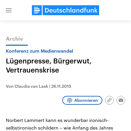
Close
menu
Archiv
Themen
Konferenz zum Medienwandel
Lügenpresse, Bürgerwut,
Vertrauenskrise
Von Claudia van Laak
|
26.11.2015
Abonnieren
Landtagswahl Sachsen-Anhalt
USA
Link
Emai
2026
Aktuelle Beiträge, Analys
kopieren/te
Alle Informationen
Hintergründe
Sachsen-Anhalt wählt am 6.
Wirtschaftlich und militäri
Norbert Lammert kann es wunderbar ironisch-
September 2026 einen neuen
gehören die Vereinigten S
Landtag. Seit 2021 wird das
den mächtigsten Ländern 
selbstironisch schildern – wie Anfang des Jahres
Bundesland von einer Koalition aus
mit großem Einfluss auf d