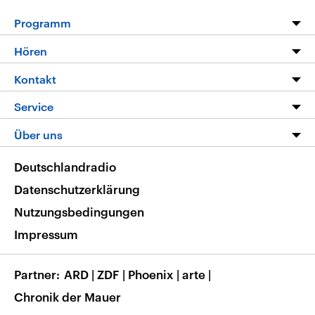
Programm
Programm
Hören
Alle Sendungen
Livestream
Kontakt
Die Nachrichten
Audios
Hörerservice
Service
Nachrichtenleicht
Podcasts
Social Media
FAQ
Über uns
Neue Beiträge auf dlf.de
Deutschlandfunk App
Newsletter
Deutschlandradio
Themen-Schwerpunkte
Nachrichten App
Deutschlandradio
Veranstaltungen
Presse
Frequenzen
Datenschutzerklärung
Musikliste
Ausbildung und Karriere
Nutzungsbedingungen
RSS
Transparenz
Impressum
Korrekturen
Barrierefreiheit
Partner
ARD
|
ZDF
|
Phoenix
|
arte
|
Chronik der Mauer