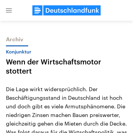
Close
menu
Archiv
Themen
Konjunktur
Wenn der Wirtschaftsmotor
stottert
Die Lage wirkt widersprüchlich. Der
Beschäftigungsstand in Deutschland ist hoch
Landtagswahl Sachsen-Anhalt
USA
und doch gibt es viele Armutsphänomene. Die
2026
Aktuelle Beiträge, Analys
Alle Informationen
Hintergründe
niedrigen Zinsen machen Bauen preiswerter,
Sachsen-Anhalt wählt am 6.
Wirtschaftlich und militäri
September 2026 einen neuen
gehören die Vereinigten S
gleichzeitig gehen die Mieten durch die Decke.
Landtag. Seit 2021 wird das
den mächtigsten Ländern 
Was folgt daraus für die Wirtschaftspolitik, was
Bundesland von einer Koalition aus
mit großem Einfluss auf d