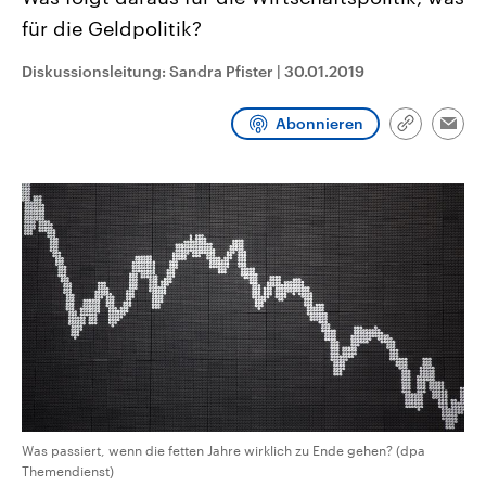
CDU, SPD und FDP regiert.-
aktuelle Weltgeschehen.
für die Geldpolitik?
Umfragen, Prognosen,
Wahlprogramme, aktuelle Berichte
Sendungen
Programm
Podcasts
und Hintergründe zu den Parteien
Diskussionsleitung: Sandra Pfister
|
30.01.2019
und Kandidaten der anstehenden
Wahl.
Audio-Archiv
Abonnieren
Link
Emai
kopieren/te
Was passiert, wenn die fetten Jahre wirklich zu Ende gehen? (dpa
Themendienst)