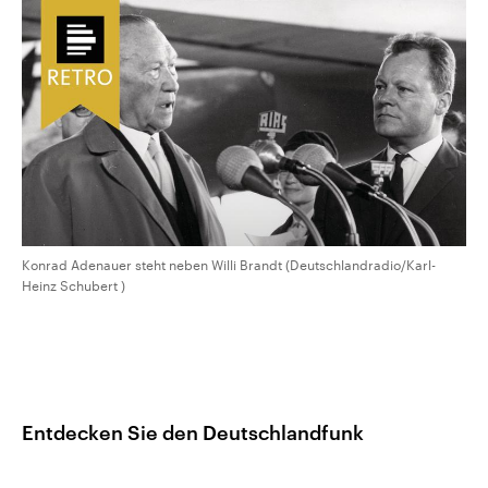
CDU, SPD und FDP regiert.-
aktuelle Weltgeschehen.
Umfragen, Prognosen,
Wahlprogramme, aktuelle Berichte
Sendungen
Programm
Podcasts
und Hintergründe zu den Parteien
und Kandidaten der anstehenden
Wahl.
Audio-Archiv
Konrad Adenauer steht neben Willi Brandt (Deutschlandradio/Karl-
Heinz Schubert )
Entdecken Sie den Deutschlandfunk