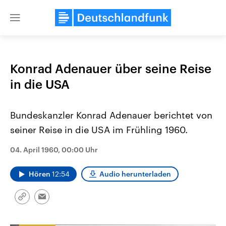
Close
menu
Konrad Adenauer über seine Reise
Themen
in die USA
Bundeskanzler Konrad Adenauer berichtet von
seiner Reise in die USA im Frühling 1960.
04. April 1960, 00:00 Uhr
Hören
12:54
Audio herunterladen
Landtagswahl Sachsen-Anhalt
USA
2026
Aktuelle Beiträge, Analys
Alle Informationen
Hintergründe
Sachsen-Anhalt wählt am 6.
Wirtschaftlich und militäri
Link
Email
September 2026 einen neuen
gehören die Vereinigten S
kopieren/teilen
Landtag. Seit 2021 wird das
den mächtigsten Ländern 
Bundesland von einer Koalition aus
mit großem Einfluss auf d