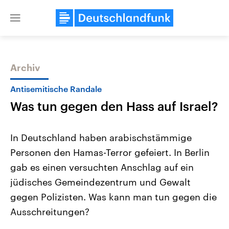
Close
menu
Archiv
Themen
Antisemitische Randale
Was tun gegen den Hass auf Israel?
In Deutschland haben arabischstämmige
Personen den Hamas-Terror gefeiert. In Berlin
gab es einen versuchten Anschlag auf ein
Landtagswahl Sachsen-Anhalt
USA
jüdisches Gemeindezentrum und Gewalt
2026
Aktuelle Beiträge, Analys
Alle Informationen
gegen Polizisten. Was kann man tun gegen die
Hintergründe
Sachsen-Anhalt wählt am 6.
Wirtschaftlich und militäri
Ausschreitungen?
September 2026 einen neuen
gehören die Vereinigten S
Landtag. Seit 2021 wird das
den mächtigsten Ländern 
Bundesland von einer Koalition aus
mit großem Einfluss auf d