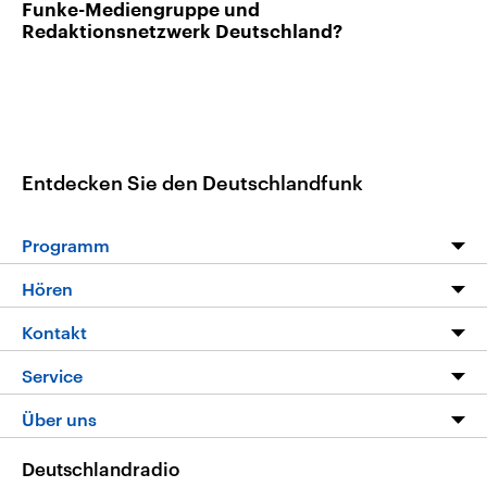
Funke-Mediengruppe und
Redaktionsnetzwerk Deutschland?
Entdecken Sie den Deutschlandfunk
Programm
Programm
Hören
Alle Sendungen
Livestream
Kontakt
Die Nachrichten
Audios
Hörerservice
Service
Nachrichtenleicht
Podcasts
Social Media
FAQ
Über uns
Neue Beiträge auf dlf.de
Deutschlandfunk App
Newsletter
Deutschlandradio
Themen-Schwerpunkte
Nachrichten App
Deutschlandradio
Veranstaltungen