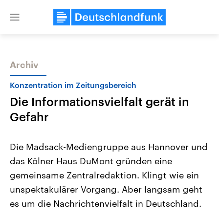
Close
menu
Archiv
Themen
Konzentration im Zeitungsbereich
Die Informationsvielfalt gerät in
Gefahr
Die Madsack-Mediengruppe aus Hannover und
das Kölner Haus DuMont gründen eine
Landtagswahl Sachsen-Anhalt
USA
gemeinsame Zentralredaktion. Klingt wie ein
2026
Aktuelle Beiträge, Analys
Alle Informationen
Hintergründe
unspektakulärer Vorgang. Aber langsam geht
Sachsen-Anhalt wählt am 6.
Wirtschaftlich und militäri
September 2026 einen neuen
gehören die Vereinigten S
es um die Nachrichtenvielfalt in Deutschland.
Landtag. Seit 2021 wird das
den mächtigsten Ländern 
Bundesland von einer Koalition aus
mit großem Einfluss auf d