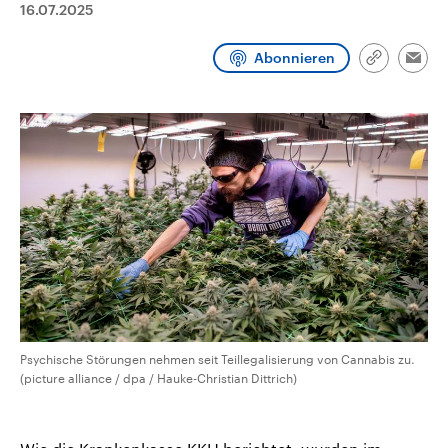
16.07.2025
CDU, SPD und FDP regiert.-
aktuelle Weltgeschehen.
Umfragen, Prognosen,
Wahlprogramme, aktuelle Berichte
Abonnieren
Sendungen
Programm
Podcasts
und Hintergründe zu den Parteien
Link
Emai
und Kandidaten der anstehenden
kopieren/te
Wahl.
Audio-Archiv
Psychische Störungen nehmen seit Teillegalisierung von Cannabis zu.
(picture alliance / dpa / Hauke-Christian Dittrich)