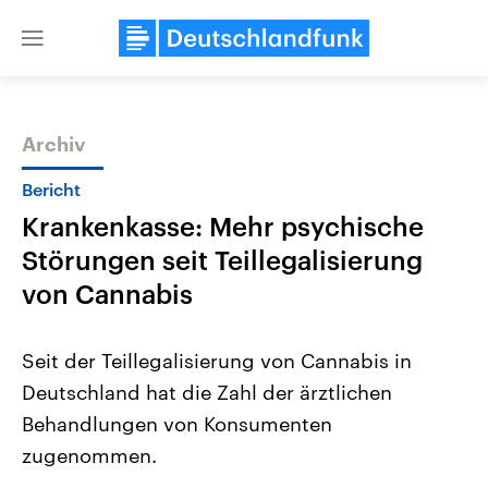
Close
menu
Archiv
Themen
Bericht
Krankenkasse: Mehr psychische
Störungen seit Teillegalisierung
von Cannabis
Seit der Teillegalisierung von Cannabis in
Landtagswahl Sachsen-Anhalt
USA
Deutschland hat die Zahl der ärztlichen
2026
Aktuelle Beiträge, Analys
Alle Informationen
Hintergründe
Behandlungen von Konsumenten
Sachsen-Anhalt wählt am 6.
Wirtschaftlich und militäri
September 2026 einen neuen
gehören die Vereinigten S
zugenommen.
Landtag. Seit 2021 wird das
den mächtigsten Ländern 
Bundesland von einer Koalition aus
mit großem Einfluss auf d