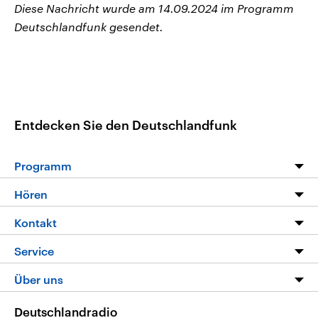
Diese Nachricht wurde am 14.09.2024 im Programm
Deutschlandfunk gesendet.
Entdecken Sie den Deutschlandfunk
Programm
Programm
Hören
Alle Sendungen
Livestream
Kontakt
Die Nachrichten
Audios
Hörerservice
Service
Nachrichtenleicht
Podcasts
Social Media
FAQ
Über uns
Neue Beiträge auf dlf.de
Deutschlandfunk App
Newsletter
Deutschlandradio
Themen-Schwerpunkte
Nachrichten App
Deutschlandradio