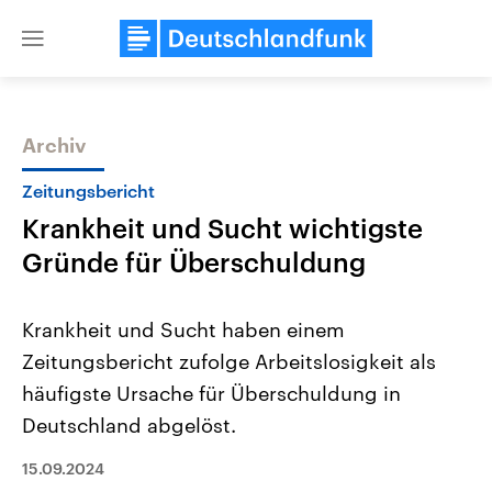
Close
menu
Archiv
Themen
Zeitungsbericht
Krankheit und Sucht wichtigste
Gründe für Überschuldung
Krankheit und Sucht haben einem
Zeitungsbericht zufolge Arbeitslosigkeit als
Landtagswahl Sachsen-Anhalt
USA
häufigste Ursache für Überschuldung in
2026
Aktuelle Beiträge, Analys
Alle Informationen
Hintergründe
Deutschland abgelöst.
Sachsen-Anhalt wählt am 6.
Wirtschaftlich und militäri
September 2026 einen neuen
gehören die Vereinigten S
15.09.2024
Landtag. Seit 2021 wird das
den mächtigsten Ländern 
Bundesland von einer Koalition aus
mit großem Einfluss auf d