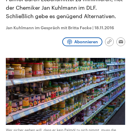
CDU, SPD und FDP regiert.-
aktuelle Weltgeschehen.
der Chemiker Jan Kuhlmann im DLF.
Umfragen, Prognosen,
Wahlprogramme, aktuelle Berichte
Schließlich gebe es genügend Alternativen.
Sendungen
Programm
Podcasts
und Hintergründe zu den Parteien
und Kandidaten der anstehenden
Wahl.
Jan Kuhlmann im Gespräch mit Britta Fecke
|
18.11.2016
Audio-Archiv
Abonnieren
Link
Emai
kopieren/te
Wer sicher gehen will, dass er kein Palmöl zu sich nimmt, muss die