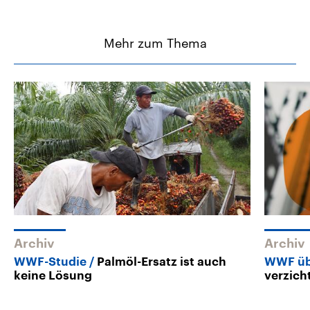
Mehr zum Thema
Archiv
Archiv
WWF-Studie
Palmöl-Ersatz ist auch
WWF üb
keine Lösung
verzich