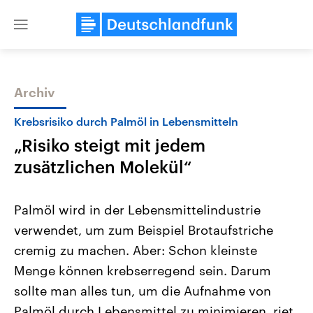
Close
menu
Archiv
Themen
Krebsrisiko durch Palmöl in Lebensmitteln
„Risiko steigt mit jedem
zusätzlichen Molekül“
Palmöl wird in der Lebensmittelindustrie
verwendet, um zum Beispiel Brotaufstriche
Landtagswahl Sachsen-Anhalt
USA
cremig zu machen. Aber: Schon kleinste
2026
Aktuelle Beiträge, Analys
Alle Informationen
Hintergründe
Menge können krebserregend sein. Darum
Sachsen-Anhalt wählt am 6.
Wirtschaftlich und militäri
September 2026 einen neuen
gehören die Vereinigten S
sollte man alles tun, um die Aufnahme von
Landtag. Seit 2021 wird das
den mächtigsten Ländern 
Palmöl durch Lebensmittel zu minimieren, riet
Bundesland von einer Koalition aus
mit großem Einfluss auf d