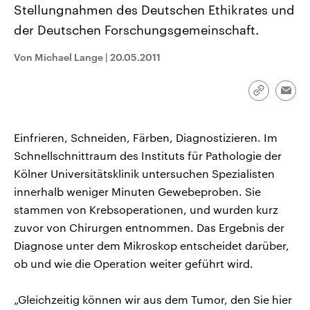
Stellungnahmen des Deutschen Ethikrates und
CDU, SPD und FDP regiert.-
aktuelle Weltgeschehen.
Umfragen, Prognosen,
der Deutschen Forschungsgemeinschaft.
Wahlprogramme, aktuelle Berichte
Sendungen
Programm
Podcasts
und Hintergründe zu den Parteien
und Kandidaten der anstehenden
Von Michael Lange
|
20.05.2011
Wahl.
Audio-Archiv
Link
Emai
kopieren/te
Einfrieren, Schneiden, Färben, Diagnostizieren. Im
Schnellschnittraum des Instituts für Pathologie der
Kölner Universitätsklinik untersuchen Spezialisten
innerhalb weniger Minuten Gewebeproben. Sie
stammen von Krebsoperationen, und wurden kurz
zuvor von Chirurgen entnommen. Das Ergebnis der
Diagnose unter dem Mikroskop entscheidet darüber,
ob und wie die Operation weiter geführt wird.
„Gleichzeitig können wir aus dem Tumor, den Sie hier