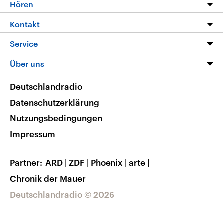
Programm
Hören
Alle Sendungen
Livestream
Kontakt
Die Nachrichten
Audios
Hörerservice
Service
Nachrichtenleicht
Podcasts
Social Media
FAQ
Über uns
Neue Beiträge auf dlf.de
Deutschlandfunk App
Newsletter
Deutschlandradio
Themen-Schwerpunkte
Nachrichten App
Deutschlandradio
Veranstaltungen
Presse
Frequenzen
Datenschutzerklärung
Musikliste
Ausbildung und Karriere
Nutzungsbedingungen
RSS
Transparenz
Impressum
Korrekturen
Barrierefreiheit
Partner
ARD
|
ZDF
|
Phoenix
|
arte
|
Chronik der Mauer
Deutschlandradio © 2026