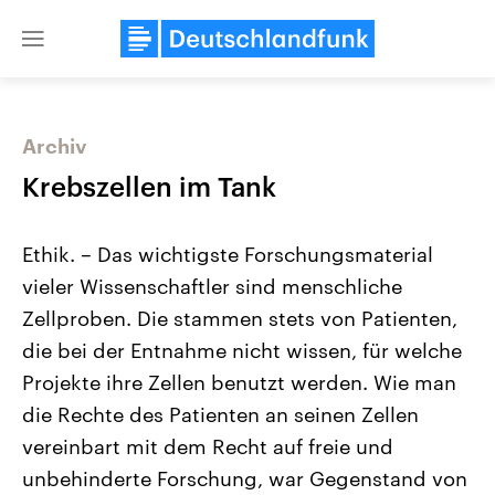
Close
menu
Archiv
Themen
Krebszellen im Tank
Ethik. – Das wichtigste Forschungsmaterial
vieler Wissenschaftler sind menschliche
Zellproben. Die stammen stets von Patienten,
die bei der Entnahme nicht wissen, für welche
Projekte ihre Zellen benutzt werden. Wie man
Landtagswahl Sachsen-Anhalt
USA
2026
Aktuelle Beiträge, Analys
die Rechte des Patienten an seinen Zellen
Alle Informationen
Hintergründe
Sachsen-Anhalt wählt am 6.
Wirtschaftlich und militäri
vereinbart mit dem Recht auf freie und
September 2026 einen neuen
gehören die Vereinigten S
Landtag. Seit 2021 wird das
den mächtigsten Ländern 
unbehinderte Forschung, war Gegenstand von
Bundesland von einer Koalition aus
mit großem Einfluss auf d