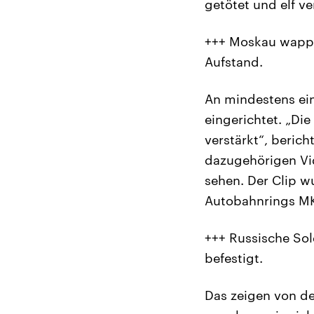
getötet und elf v
+++ Moskau wappn
Aufstand.
An mindestens ei
eingerichtet. „Di
verstärkt“, beric
dazugehörigen Vi
sehen. Der Clip 
Autobahnrings M
+++ Russische So
befestigt.
Das zeigen von de