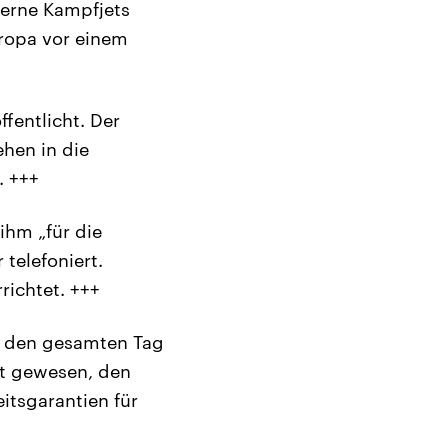
derne Kampfjets
uropa vor einem
fentlicht. Der
hen in die
. +++
ihm „für die
telefoniert.
richtet. +++
e den gesamten Tag
it gewesen, den
itsgarantien für