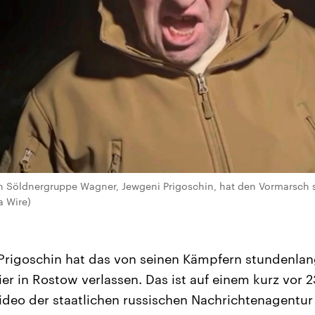
en Söldnergruppe Wagner, Jewgeni Prigoschin, hat den Vormarsch 
 Wire)
Prigoschin hat das von seinen Kämpfern stundenlan
r in Rostow verlassen. Das ist auf einem kurz vor 2
Video der staatlichen russischen Nachrichtenagentur