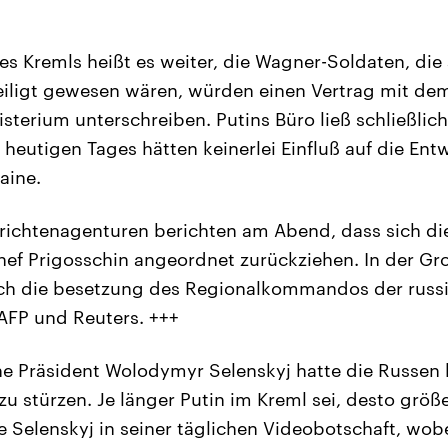
des Kremls heißt es weiter, die Wagner-Soldaten, di
eiligt gewesen wären, würden einen Vertrag mit de
sterium unterschreiben. Putins Büro ließ schließlich
 heutigen Tages hätten keinerlei Einfluß auf die Ent
aine.
richtenagenturen berichten am Abend, dass sich d
hef Prigosschin angeordnet zurückziehen. In der G
ch die besetzung des Regionalkommandos der russis
AFP und Reuters. +++
he Präsident Wolodymyr Selenskyj hatte die Russen
zu stürzen. Je länger Putin im Kreml sei, desto größ
e Selenskyj in seiner täglichen Videobotschaft, wobe