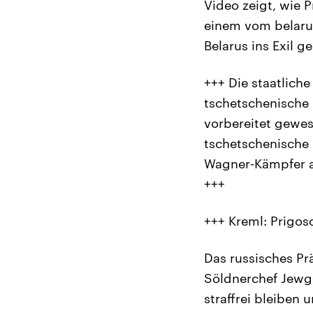
Video zeigt, wie 
einem vom belarus
Belarus ins Exil 
+++ Die staatlich
tschetschenische 
vorbereitet gewe
tschetschenische
Wagner-Kämpfer a
+++
+++ Kreml: Prigosc
Das russisches Pr
Söldnerchef Jewge
straffrei bleiben