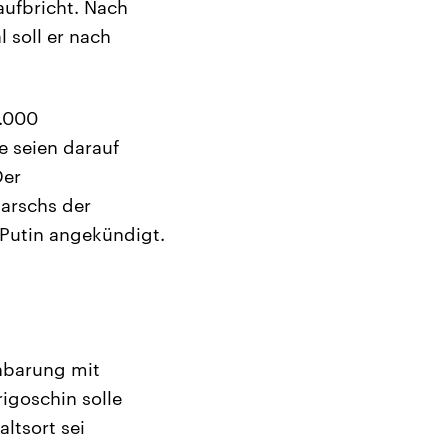
aufbricht. Nach
 soll er nach
3.000
e seien darauf
Der
arschs der
Putin angekündigt.
inbarung mit
igoschin solle
ltsort sei