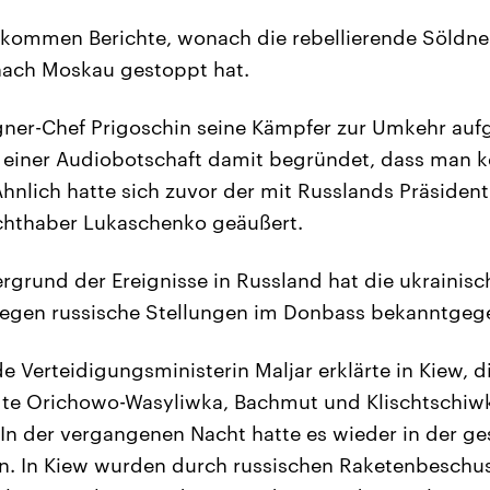
 kommen Berichte, wonach die rebellierende Söldn
nach Moskau gestoppt hat.
ner-Chef Prigoschin seine Kämpfer zur Umkehr aufg
 einer Audiobotschaft damit begründet, dass man ke
Ähnlich hatte sich zuvor der mit Russlands Präsiden
chthaber Lukaschenko geäußert.
rgrund der Ereignisse in Russland hat die ukrainis
 gegen russische Stellungen im Donbass bekanntgeg
de Verteidigungsministerin Maljar erklärte in Kiew, 
dte Orichowo-Wasyliwka, Bachmut und Klischtschiwk
In der vergangenen Nacht hatte es wieder in der g
n. In Kiew wurden durch russischen Raketenbeschu