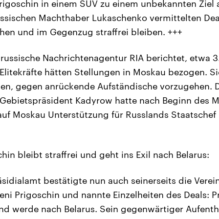
Prigoschin in einem SUV zu einem unbekannten Ziel 
sischen Machthaber Lukaschenko vermittelten Deal
gehen und im Gegenzug straffrei bleiben. +++
e russische Nachrichtenagentur RIA berichtet, etwa 
Elitekräfte hätten Stellungen in Moskau bezogen. Si
sen, gegen anrückende Aufständische vorzugehen. 
 Gebietspräsident Kadyrow hatte nach Beginn des M
uf Moskau Unterstützung für Russlands Staatschef 
hin bleibt straffrei und geht ins Exil nach Belarus:
äsidialamt bestätigte nun auch seinerseits die Vere
ni Prigoschin und nannte Einzelheiten des Deals: Pr
 und werde nach Belarus. Sein gegenwärtiger Aufentha