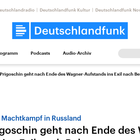
eutschlandradio
Deutschlandfunk Kultur
Deutschlandfunk No
rogramm
Podcasts
Audio-Archiv
Wirtschaft
Wissen
Kultur
Europa
Gesellschaf
 Prigoschin geht nach Ende des Wagner-Aufstands ins Exil nach Be
Machtkampf in Russland
igoschin geht nach Ende des
tkonflikt
Iran
Faktenchecks
In unseren Faktenc
lle Lage und
Aktuelle Lage und