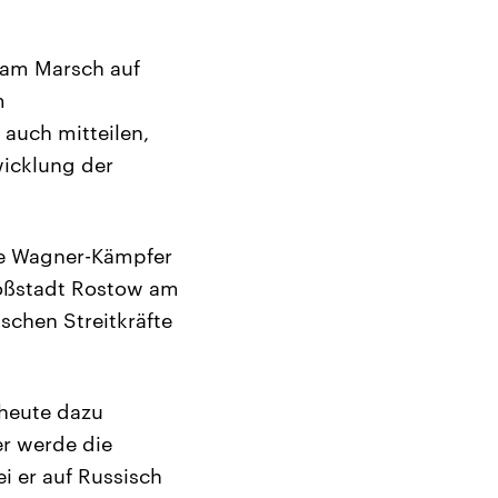
e am Marsch auf
m
 auch mitteilen,
wicklung der
ie Wagner-Kämpfer
roßstadt Rostow am
chen Streitkräfte
 heute dazu
er werde die
i er auf Russisch