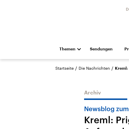
D
Themen
Sendungen
P
Die Nachrichten
Politik
/
/
Startseite
Die Nachrichten
Kreml:
Hörspiel und Feature
Musik
Archiv
Newsblog zum 
Kreml: Pr
USA
Nahos
Aktuelle Beiträge,
Aktue