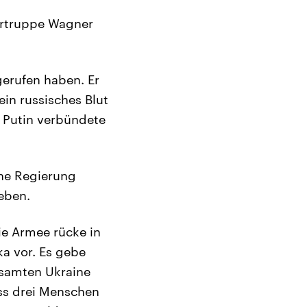
ertruppe Wagner
erufen haben. Er
in russisches Blut
t Putin verbündete
che Regierung
eben.
die Armee rücke in
a vor. Es gebe
esamten Ukraine
ss drei Menschen