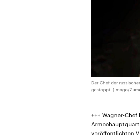
Der Chef der russisch
gestoppt. (Imago/Zuma
+++ Wagner-Chef 
Armeehauptquartie
veröffentlichten 