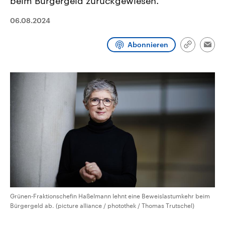
beim Bürgergeld zurückgewiesen.
CDU, SPD und FDP regiert.-
aktuelle Weltgeschehen.
Umfragen, Prognosen,
06.08.2024
Wahlprogramme, aktuelle Berichte
Sendungen
Programm
Podcasts
und Hintergründe zu den Parteien
und Kandidaten der anstehenden
Abonnieren
Wahl.
Link
Emai
Audio-Archiv
kopieren/te
Grünen-Fraktionschefin Haßelmann lehnt eine Beweislastumkehr beim
Bürgergeld ab. (picture alliance / photothek / Thomas Trutschel)