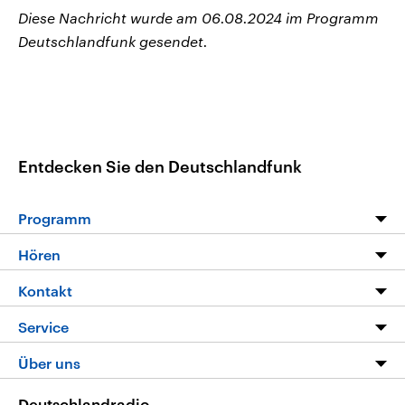
Diese Nachricht wurde am 06.08.2024 im Programm
Deutschlandfunk gesendet.
Entdecken Sie den Deutschlandfunk
Programm
Programm
Hören
Alle Sendungen
Livestream
Kontakt
Die Nachrichten
Audios
Hörerservice
Service
Nachrichtenleicht
Podcasts
Social Media
FAQ
Über uns
Neue Beiträge auf dlf.de
Deutschlandfunk App
Newsletter
Deutschlandradio
Themen-Schwerpunkte
Nachrichten App
Deutschlandradio