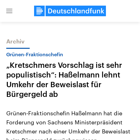
Close
menu
Archiv
Themen
Grünen-Fraktionschefin
„Kretschmers Vorschlag ist sehr
populistisch“: Haßelmann lehnt
Umkehr der Beweislast für
Bürgergeld ab
Landtagswahl Sachsen-Anhalt
USA
Grünen-Fraktionschefin Haßelmann hat die
2026
Aktuelle Beiträge, Analys
Alle Informationen
Hintergründe
Forderung von Sachsens Ministerpräsident
Sachsen-Anhalt wählt am 6.
Wirtschaftlich und militäri
September 2026 einen neuen
gehören die Vereinigten S
Kretschmer nach einer Umkehr der Beweislast
Landtag. Seit 2021 wird das
den mächtigsten Ländern 
Bundesland von einer Koalition aus
mit großem Einfluss auf d