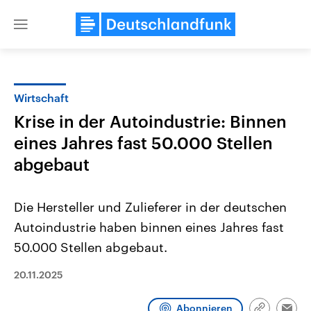
Close
menu
Wirtschaft
Themen
Krise in der Autoindustrie: Binnen
eines Jahres fast 50.000 Stellen
abgebaut
Die Hersteller und Zulieferer in der deutschen
Autoindustrie haben binnen eines Jahres fast
Landtagswahl Sachsen-Anhalt
USA
50.000 Stellen abgebaut.
2026
Aktuelle Beiträge, Analys
Alle Informationen
Hintergründe
20.11.2025
Sachsen-Anhalt wählt am 6.
Wirtschaftlich und militäri
September 2026 einen neuen
gehören die Vereinigten S
Landtag. Seit 2021 wird das
den mächtigsten Ländern 
Abonnieren
Bundesland von einer Koalition aus
mit großem Einfluss auf d