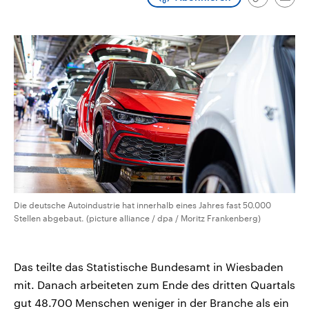
Link
Emai
CDU, SPD und FDP regiert.-
aktuelle Weltgeschehen.
kopieren/te
Umfragen, Prognosen,
Wahlprogramme, aktuelle Berichte
Sendungen
Programm
Podcasts
und Hintergründe zu den Parteien
und Kandidaten der anstehenden
Wahl.
Audio-Archiv
Die deutsche Autoindustrie hat innerhalb eines Jahres fast 50.000
Stellen abgebaut. (picture alliance / dpa / Moritz Frankenberg)
Das teilte das Statistische Bundesamt in Wiesbaden
mit. Danach arbeiteten zum Ende des dritten Quartals
gut 48.700 Menschen weniger in der Branche als ein