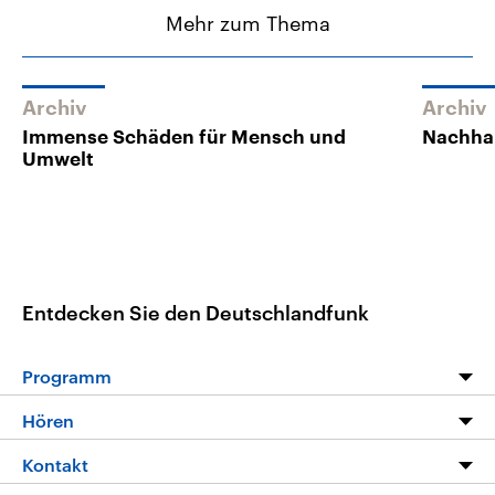
Mehr zum Thema
Archiv
Archiv
Immense Schäden für Mensch und
Nachhal
Umwelt
Entdecken Sie den Deutschlandfunk
Programm
Programm
Hören
Alle Sendungen
Livestream
Kontakt
Die Nachrichten
Audios