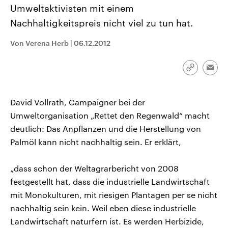
CDU, SPD und FDP regiert.-
aktuelle Weltgeschehen.
Umweltaktivisten mit einem
Umfragen, Prognosen,
Nachhaltigkeitspreis nicht viel zu tun hat.
Wahlprogramme, aktuelle Berichte
Sendungen
Programm
Podcasts
und Hintergründe zu den Parteien
und Kandidaten der anstehenden
Von Verena Herb
|
06.12.2012
Wahl.
Audio-Archiv
Link
Emai
kopieren/te
David Vollrath, Campaigner bei der
Umweltorganisation „Rettet den Regenwald“ macht
deutlich: Das Anpflanzen und die Herstellung von
Palmöl kann nicht nachhaltig sein. Er erklärt,
„dass schon der Weltagrarbericht von 2008
festgestellt hat, dass die industrielle Landwirtschaft
mit Monokulturen, mit riesigen Plantagen per se nicht
nachhaltig sein kein. Weil eben diese industrielle
Landwirtschaft naturfern ist. Es werden Herbizide,