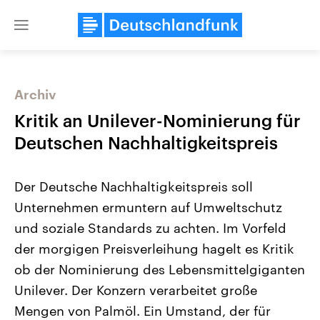
Close
menu
Archiv
Themen
Kritik an Unilever-Nominierung für
Deutschen Nachhaltigkeitspreis
Der Deutsche Nachhaltigkeitspreis soll
Unternehmen ermuntern auf Umweltschutz
und soziale Standards zu achten. Im Vorfeld
der morgigen Preisverleihung hagelt es Kritik
Landtagswahl Sachsen-Anhalt
USA
2026
Aktuelle Beiträge, Analys
ob der Nominierung des Lebensmittelgiganten
Alle Informationen
Hintergründe
Sachsen-Anhalt wählt am 6.
Wirtschaftlich und militäri
Unilever. Der Konzern verarbeitet große
September 2026 einen neuen
gehören die Vereinigten S
Landtag. Seit 2021 wird das
den mächtigsten Ländern 
Mengen von Palmöl. Ein Umstand, der für
Bundesland von einer Koalition aus
mit großem Einfluss auf d