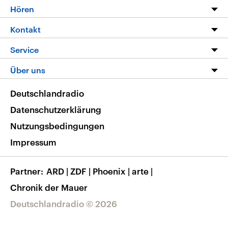
Programm
Hören
Alle Sendungen
Livestream
Kontakt
Die Nachrichten
Audios
Hörerservice
Service
Nachrichtenleicht
Podcasts
Social Media
FAQ
Über uns
Neue Beiträge auf dlf.de
Deutschlandfunk App
Newsletter
Deutschlandradio
Themen-Schwerpunkte
Nachrichten App
Deutschlandradio
Veranstaltungen
Presse
Frequenzen
Datenschutzerklärung
Musikliste
Ausbildung und Karriere
Nutzungsbedingungen
RSS
Transparenz
Impressum
Korrekturen
Barrierefreiheit
Partner
ARD
|
ZDF
|
Phoenix
|
arte
|
Chronik der Mauer
Deutschlandradio © 2026