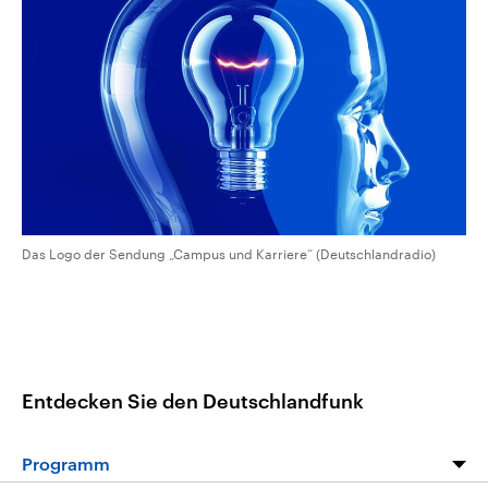
CDU, SPD und FDP regiert.-
aktuelle Weltgeschehen.
Umfragen, Prognosen,
Wahlprogramme, aktuelle Berichte
Sendungen
Programm
Podcasts
und Hintergründe zu den Parteien
und Kandidaten der anstehenden
Wahl.
Audio-Archiv
Das Logo der Sendung „Campus und Karriere“ (Deutschlandradio)
Entdecken Sie den Deutschlandfunk
Programm