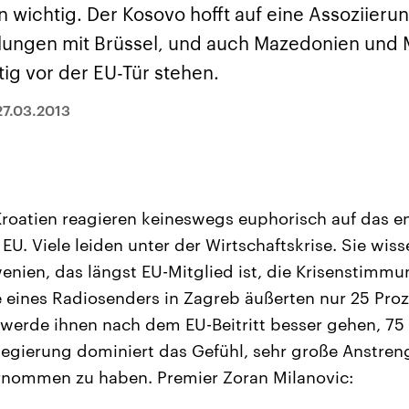
sen und
Hintergründe
Hintergründe
 wichtig. Der Kosovo hofft auf eine Assoziierun
Der Überfall der
Der Iran – seit der
rgründe
haftlich und
palästinensischen
Islamischen Revolu
dlungen mit Brüssel, und auch Mazedonien und
risch gehören die
Terrororganisation
1979 auch Islamisc
igten Staaten zu
Hamas im Oktober 2023
Republik Iran – ist e
tig vor der EU-Tür stehen.
ächtigsten
auf Israel hat in der
von einem
n der Erde, mit
Region wieder die
Religionsführer auto
 Einfluss auf das
Gewalt entfacht. Israel
regierter Staat im 
27.03.2013
le Weltgeschehen.
möchte die Hamas
Osten. Eine Feindsc
zerstören. Diese wird wie
zu Israel und zu de
die Hisbollah im Libanon
ist fest in der
vom Iran unterstützt.
Staatsideologie
verankert.
roatien reagieren keineswegs euphorisch auf das e
r EU. Viele leiden unter der Wirtschaftskrise. Sie wis
nien, das längst EU-Mitglied ist, die Krisenstimmu
e eines Radiosenders in Zagreb äußerten nur 25 Proz
 werde ihnen nach dem EU-Beitritt besser gehen, 75
 Regierung dominiert das Gefühl, sehr große Anstren
ternommen zu haben. Premier Zoran Milanovic: