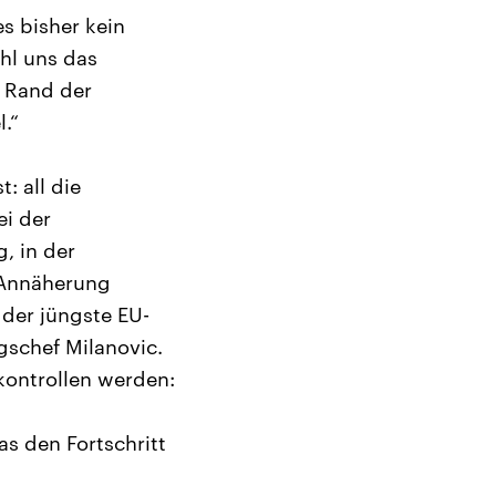
es bisher kein
hl uns das
n Rand der
.“
: all die
ei der
, in der
-Annäherung
 der jüngste EU-
gschef Milanovic.
kontrollen werden:
as den Fortschritt