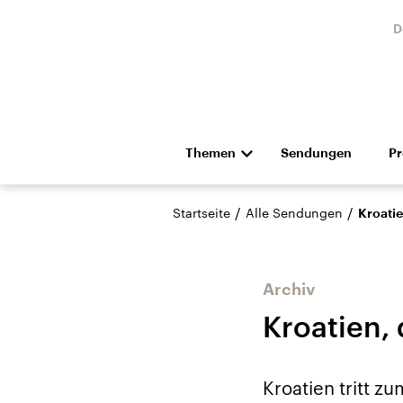
D
Themen
Sendungen
P
Die Nachrichten
Politik
/
/
Startseite
Alle Sendungen
Kroatie
Hörspiel und Feature
Musik
Archiv
Kroatien,
Landtagswahl Sachsen-
USA
Kroatien tritt zu
Anhalt 2026
Aktuel