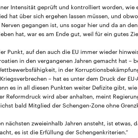
einer Intensität geprüft und kontrolliert worden, wie 
ied hat über sich ergehen lassen müssen, und obwo
Nerven gegangen ist, uns sogar hier und da an de
eben hat, war es am Ende gut, weil für ein gutes Ziel
aler Punkt, auf den auch die EU immer wieder hinweist
 Kroatien in den vergangenen Jahren gemacht hat – b
Wettbewerbsfähigkeit, in der Korruptionsbekämpfung
 Kriegsverbrechen – hat es unter dem Druck der EU
n es in all diesen Punkten weiter Defizite gibt, wie
 Der Reformdruck wird aber anhalten, meint Regierun
lichst bald Mitglied der Schengen-Zone ohne Grenz
n nächsten zweieinhalb Jahren ansteht, ist etwas, d
ht, es ist die Erfüllung der Schengenkriterien.“