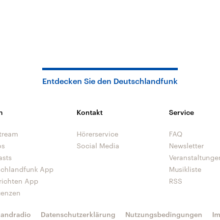
Entdecken Sie den Deutschlandfunk
n
Kontakt
Service
tream
Hörerservice
FAQ
os
Social Media
Newsletter
asts
Veranstaltunge
schlandfunk App
Musikliste
richten App
RSS
uenzen
landradio
Datenschutzerklärung
Nutzungsbedingungen
I