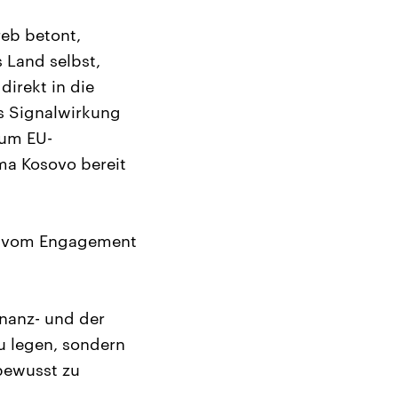
eb betont,
s Land selbst,
direkt in die
es Signalwirkung
 um EU-
ma Kosovo bereit
le vom Engagement
nanz- und der
u legen, sondern
bewusst zu