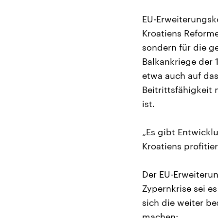
EU-Erweiterungsko
Kroatiens Reformen
sondern für die g
Balkankriege der 1
etwa auch auf da
Beitrittsfähigkei
ist.
„Es gibt Entwickl
Kroatiens profitie
Der EU-Erweiterun
Zypernkrise sei e
sich die weiter b
machen: