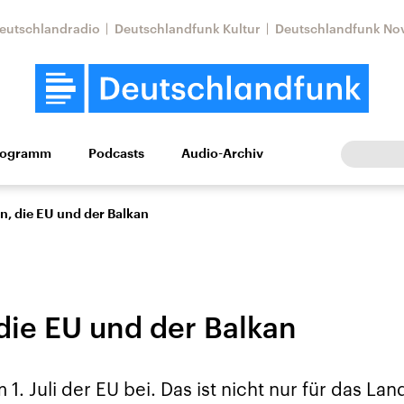
eutschlandradio
Deutschlandfunk Kultur
Deutschlandfunk No
rogramm
Podcasts
Audio-Archiv
Wirtschaft
Wissen
Kultur
Europa
Gesellschaf
n, die EU und der Balkan
 die EU und der Balkan
Nahostkonflikt
Iran
m 1. Juli der EU bei. Das ist nicht nur für das La
le Beiträge,
Aktuelle Lage und
Aktuelle Lage und