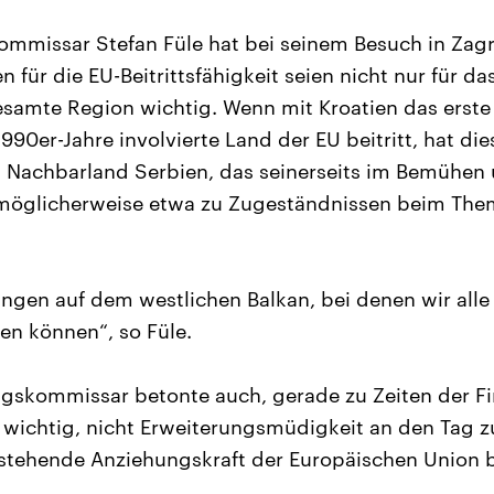
mmissar Stefan Füle hat bei seinem Besuch in Zagr
 für die EU-Beitrittsfähigkeit seien nicht nur für da
esamte Region wichtig. Wenn mit Kroatien das erste 
990er-Jahre involvierte Land der EU beitritt, hat di
s Nachbarland Serbien, das seinerseits im Bemühen
t möglicherweise etwa zu Zugeständnissen beim The
ungen auf dem westlichen Balkan, bei denen wir al
ren können“, so Füle.
gskommissar betonte auch, gerade zu Zeiten der Fi
s wichtig, nicht Erweiterungsmüdigkeit an den Tag z
estehende Anziehungskraft der Europäischen Union 