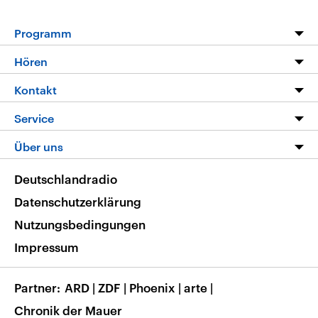
Programm
Programm
Hören
Alle Sendungen
Livestream
Kontakt
Die Nachrichten
Audios
Hörerservice
Service
Nachrichtenleicht
Podcasts
Social Media
FAQ
Über uns
Neue Beiträge auf dlf.de
Deutschlandfunk App
Newsletter
Deutschlandradio
Themen-Schwerpunkte
Nachrichten App
Deutschlandradio
Veranstaltungen
Presse
Frequenzen
Datenschutzerklärung
Musikliste
Ausbildung und Karriere
Nutzungsbedingungen
RSS
Transparenz
Impressum
Korrekturen
Barrierefreiheit
Partner
ARD
|
ZDF
|
Phoenix
|
arte
|
Chronik der Mauer