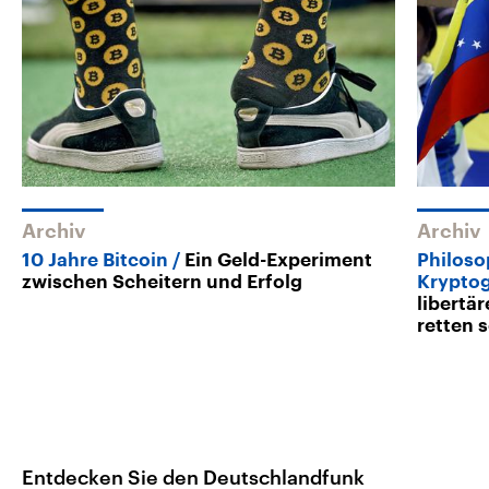
Archiv
Archiv
10 Jahre Bitcoin
Ein Geld-Experiment
Philos
zwischen Scheitern und Erfolg
Kryptog
libertä
retten s
Entdecken Sie den Deutschlandfunk