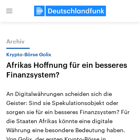
Close
menu
Archiv
Themen
Krypto-Börse Golix
Afrikas Hoffnung für ein besseres
Finanzsystem?
An Digitalwährungen scheiden sich die
Geister: Sind sie Spekulationsobjekt oder
Landtagswahl Sachsen-Anhalt
USA
sorgen sie für ein besseres Finanzsystem? Für
2026
Aktuelle Beiträge, Analys
Alle Informationen
Hintergründe
die Staaten Afrikas könnte eine digitale
Sachsen-Anhalt wählt am 6.
Wirtschaftlich und militäri
September 2026 einen neuen
gehören die Vereinigten S
Währung eine besondere Bedeutung haben.
Landtag. Seit 2021 wird das
den mächtigsten Ländern 
Von Golix, der ersten Krypto-Börse in
Bundesland von einer Koalition aus
mit großem Einfluss auf d