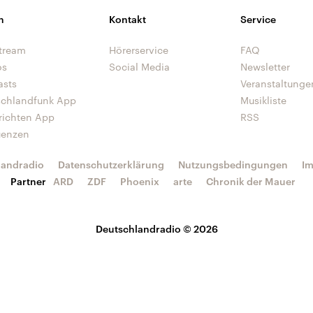
n
Kontakt
Service
tream
Hörerservice
FAQ
os
Social Media
Newsletter
asts
Veranstaltunge
schlandfunk App
Musikliste
richten App
RSS
uenzen
landradio
Datenschutzerklärung
Nutzungsbedingungen
I
Partner
ARD
ZDF
Phoenix
arte
Chronik der Mauer
Deutschlandradio © 2026