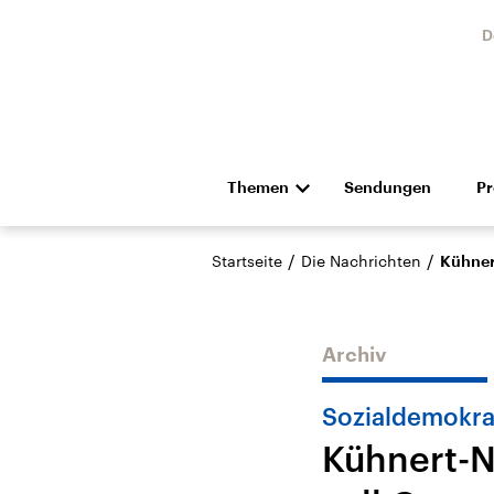
D
Themen
Sendungen
P
Die Nachrichten
Politik
/
/
Startseite
Die Nachrichten
Kühner
Hörspiel und Feature
Musik
Archiv
Sozialdemokra
Kühnert-N
Landtagswahl Sachsen-
USA
Anhalt 2026
Aktuel