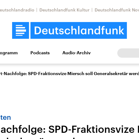
eutschlandradio
Deutschlandfunk Kultur
Deutschlandfunk No
rogramm
Podcasts
Audio-Archiv
Wirtschaft
Wissen
Kultur
Europa
Gesellschaf
t-Nachfolge: SPD-Fraktionsvize Miersch soll Generalsekretär wer
ten
achfolge: SPD-Fraktionsvize
Nahostkonflikt
Iran
le Beiträge,
Aktuelle Lage und
Aktuelle Lage und