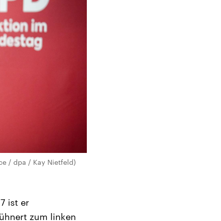
ce / dpa / Kay Nietfeld)
7 ist er
Kühnert zum linken