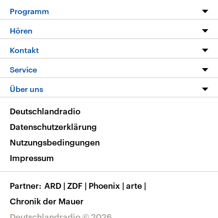
Programm
Programm
Hören
Alle Sendungen
Livestream
Kontakt
Die Nachrichten
Audios
Hörerservice
Service
Nachrichtenleicht
Podcasts
Social Media
FAQ
Über uns
Neue Beiträge auf dlf.de
Deutschlandfunk App
Newsletter
Deutschlandradio
Themen-Schwerpunkte
Nachrichten App
Deutschlandradio
Veranstaltungen
Presse
Frequenzen
Datenschutzerklärung
Musikliste
Ausbildung und Karriere
Nutzungsbedingungen
RSS
Transparenz
Impressum
Korrekturen
Barrierefreiheit
Partner
ARD
|
ZDF
|
Phoenix
|
arte
|
Chronik der Mauer
Deutschlandradio © 2026