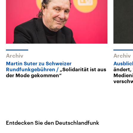
Archiv
Archiv
Martin Suter zu Schweizer
Ausblic
Rundfunkgebühren
„Solidarität ist aus
ändert,
der Mode gekommen“
Medien
versch
Entdecken Sie den Deutschlandfunk