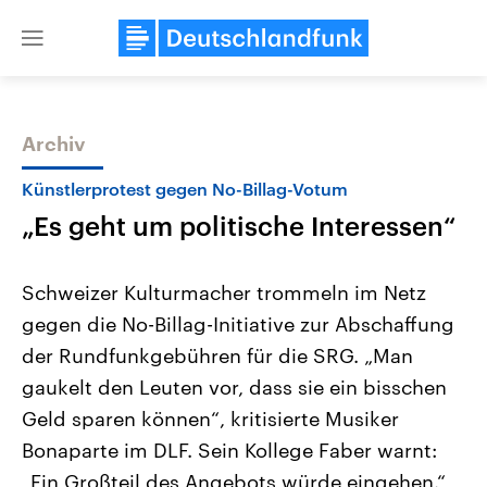
Close
menu
Archiv
Themen
Künstlerprotest gegen No-Billag-Votum
„Es geht um politische Interessen“
Schweizer Kulturmacher trommeln im Netz
gegen die No-Billag-Initiative zur Abschaffung
der Rundfunkgebühren für die SRG. „Man
Landtagswahl Sachsen-Anhalt
USA
gaukelt den Leuten vor, dass sie ein bisschen
2026
Aktuelle Beiträge, Analys
Alle Informationen
Geld sparen können“, kritisierte Musiker
Hintergründe
Sachsen-Anhalt wählt am 6.
Wirtschaftlich und militäri
Bonaparte im DLF. Sein Kollege Faber warnt:
September 2026 einen neuen
gehören die Vereinigten S
Landtag. Seit 2021 wird das
den mächtigsten Ländern 
„Ein Großteil des Angebots würde eingehen.“
Bundesland von einer Koalition aus
mit großem Einfluss auf d