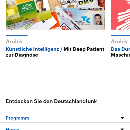
Archiv
Archiv
Künstliche Intelligenz
Mit Deep Patient
Das Dun
zur Diagnose
Maschi
Entdecken Sie den Deutschlandfunk
Programm
Programm
Hören