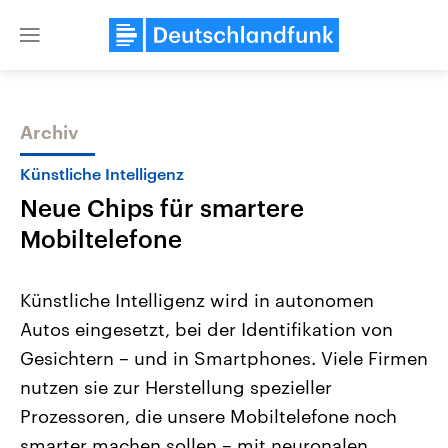
Close
menu
Archiv
Themen
Künstliche Intelligenz
Neue Chips für smartere
Mobiltelefone
Künstliche Intelligenz wird in autonomen
Autos eingesetzt, bei der Identifikation von
Landtagswahl Sachsen-Anhalt
USA
Gesichtern – und in Smartphones. Viele Firmen
2026
Aktuelle Beiträge, Analys
Alle Informationen
Hintergründe
nutzen sie zur Herstellung spezieller
Sachsen-Anhalt wählt am 6.
Wirtschaftlich und militäri
September 2026 einen neuen
gehören die Vereinigten S
Prozessoren, die unsere Mobiltelefone noch
Landtag. Seit 2021 wird das
den mächtigsten Ländern 
smarter machen sollen – mit neuronalen
Bundesland von einer Koalition aus
mit großem Einfluss auf d