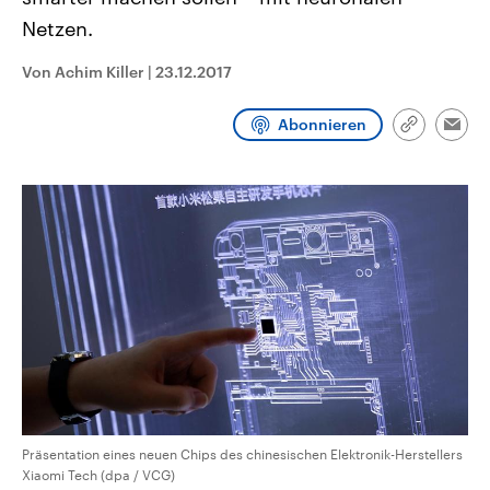
CDU, SPD und FDP regiert.-
aktuelle Weltgeschehen.
Netzen.
Umfragen, Prognosen,
Wahlprogramme, aktuelle Berichte
Sendungen
Programm
Podcasts
und Hintergründe zu den Parteien
Von Achim Killer
|
23.12.2017
und Kandidaten der anstehenden
Wahl.
Audio-Archiv
Abonnieren
Link
Emai
kopieren/te
Präsentation eines neuen Chips des chinesischen Elektronik-Herstellers
Xiaomi Tech (dpa / VCG)