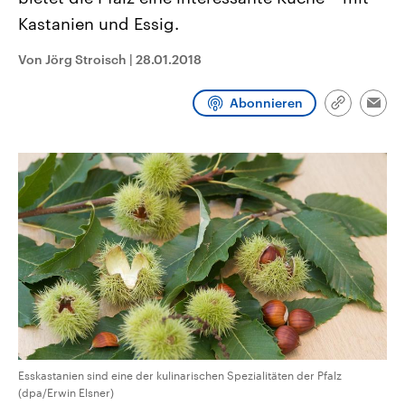
CDU, SPD und FDP regiert.-
aktuelle Weltgeschehen.
Kastanien und Essig.
Umfragen, Prognosen,
Wahlprogramme, aktuelle Berichte
Sendungen
Programm
Podcasts
und Hintergründe zu den Parteien
Von Jörg Stroisch
|
28.01.2018
und Kandidaten der anstehenden
Wahl.
Audio-Archiv
Abonnieren
Link
Emai
kopieren/te
Esskastanien sind eine der kulinarischen Spezialitäten der Pfalz
(dpa/Erwin Elsner)