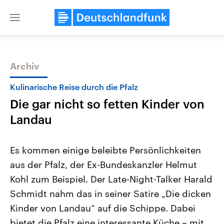
Close
menu
Archiv
Themen
Kulinarische Reise durch die Pfalz
Die gar nicht so fetten Kinder von
Landau
Es kommen einige beleibte Persönlichkeiten
aus der Pfalz, der Ex-Bundeskanzler Helmut
Landtagswahl Sachsen-Anhalt
USA
Kohl zum Beispiel. Der Late-Night-Talker Harald
2026
Aktuelle Beiträge, Analys
Alle Informationen
Hintergründe
Schmidt nahm das in seiner Satire „Die dicken
Sachsen-Anhalt wählt am 6.
Wirtschaftlich und militäri
September 2026 einen neuen
gehören die Vereinigten S
Kinder von Landau“ auf die Schippe. Dabei
Landtag. Seit 2021 wird das
den mächtigsten Ländern 
bietet die Pfalz eine interessante Küche – mit
Bundesland von einer Koalition aus
mit großem Einfluss auf d