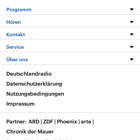
Programm
Programm
Hören
Alle Sendungen
Livestream
Kontakt
Die Nachrichten
Audios
Hörerservice
Service
Nachrichtenleicht
Podcasts
Social Media
FAQ
Über uns
Neue Beiträge auf dlf.de
Deutschlandfunk App
Newsletter
Deutschlandradio
Themen-Schwerpunkte
Nachrichten App
Deutschlandradio
Veranstaltungen
Presse
Frequenzen
Datenschutzerklärung
Musikliste
Ausbildung und Karriere
Nutzungsbedingungen
RSS
Transparenz
Impressum
Korrekturen
Barrierefreiheit
Partner
ARD
|
ZDF
|
Phoenix
|
arte
|
Chronik der Mauer