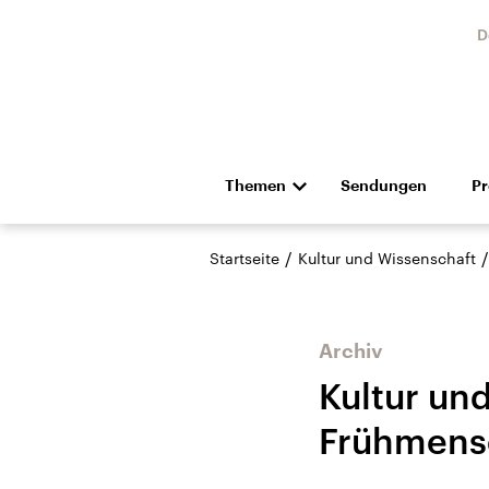
D
Themen
Sendungen
P
Die Nachrichten
Politik
/
/
Startseite
Kultur und Wissenschaft
Hörspiel und Feature
Musik
Archiv
Kultur un
Frühmensc
Landtagswahl Sachsen-
USA
Anhalt 2026
Aktuel