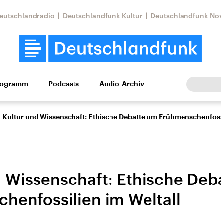
eutschlandradio
Deutschlandfunk Kultur
Deutschlandfunk No
rogramm
Podcasts
Audio-Archiv
Wirtschaft
Wissen
Kultur
Europa
Gesellschaf
Kultur und Wissenschaft: Ethische Debatte um Frühmenschenfossi
d Wissenschaft: Ethische Deb
henfossilien im Weltall
Nahostkonflikt
Iran
le Beiträge,
Aktuelle Lage und
Aktuelle Lage und