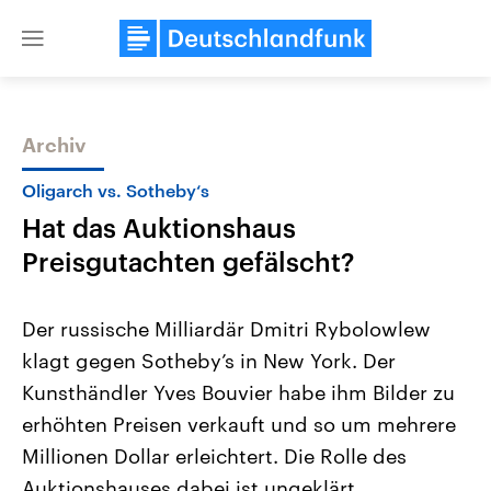
Close
menu
Archiv
Themen
Oligarch vs. Sotheby‘s
Hat das Auktionshaus
Preisgutachten gefälscht?
Der russische Milliardär Dmitri Rybolowlew
klagt gegen Sotheby’s in New York. Der
Landtagswahl Sachsen-Anhalt
USA
Kunsthändler Yves Bouvier habe ihm Bilder zu
2026
Aktuelle Beiträge, Analys
Alle Informationen
Hintergründe
erhöhten Preisen verkauft und so um mehrere
Sachsen-Anhalt wählt am 6.
Wirtschaftlich und militäri
September 2026 einen neuen
gehören die Vereinigten S
Millionen Dollar erleichtert. Die Rolle des
Landtag. Seit 2021 wird das
den mächtigsten Ländern 
Auktionshauses dabei ist ungeklärt.
Bundesland von einer Koalition aus
mit großem Einfluss auf d