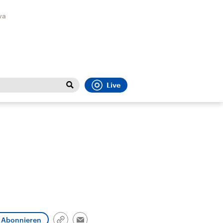
va
Live
Close
t
Sport
Menu
Faktenchecks
Bundesregierung
Migrati
In unseren Faktenchecks
Aktuelle Berichte und
Flucht
Abonnieren