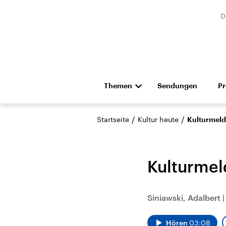
D
Themen
Sendungen
P
Die Nachrichten
Politik
/
/
Startseite
Kultur heute
Kulturmeld
Hörspiel und Feature
Musik
Kulturmel
Siniawski, Adalbert
Landtagswahl Sachsen-
USA
Anhalt 2026
Aktuel
Hören
03:08