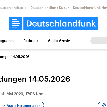
eutschlandradio
Deutschlandfunk Kultur
Deutschlandfunk No
rogramm
Podcasts
Audio-Archiv
Wirtschaft
Wissen
Kultur
Europa
Gesellschaf
ungen 14.05.2026
dungen 14.05.2026
|
14. Mai 2026, 17:56 Uhr
Nahostkonflikt
Iran
le Beiträge,
Aktuelle Lage und
Aktuelle Lage und
Audio herunterladen