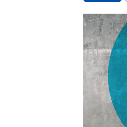
Alle Informationen
Analy
Sachsen-Anhalt wählt
Hinte
am 6. September 2026
Wirtsc
einen neuen Landtag.
militä
Seit 2021 wird das
Verein
Bundesland von einer
den m
Koalition aus CDU, SPD
Länder
und FDP regiert.-
großem
Umfragen, Prognosen,
aktuel
Wahlprogramme,
aktuelle Berichte und
Hintergründe zu den
Parteien und Kandidaten
der anstehenden Wahl.