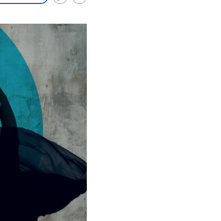
Link
und im TikTok-Kanal
Email
Hintergründe
Aktuell
kopieren/teilen
„Moment mal“
Friedrich Merz ist der
Hinter
tion
überprüfen wir virale
zehnte deutsche
Nie war
he
Behauptungen auf ihren
Bundeskanzler und führt
Mensch
in
Wahrheitsgehalt. Woher
eine Regierungskoalition
vor Kri
kommt eine Aussage?
aus CDU/CSU und SPD.
Verfolg
ritär
Was ist falsch, was
hoch w
Nahen
stimmt? Was kann belegt
gehen 
haft
werden – und was ist
die We
n USA
eine Lüge? Kurz.
Einordnend.
Transparent.