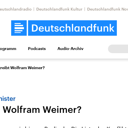
eutschlandradio
Deutschlandfunk Kultur
Deutschlandfunk No
rogramm
Podcasts
Audio-Archiv
Wirtschaft
Wissen
Kultur
Europa
Gesellschaf
treibt Wolfram Weimer?
nister
t Wolfram Weimer?
Nahostkonflikt
Iran
le Beiträge,
Aktuelle Lage und
Aktuelle Lage und