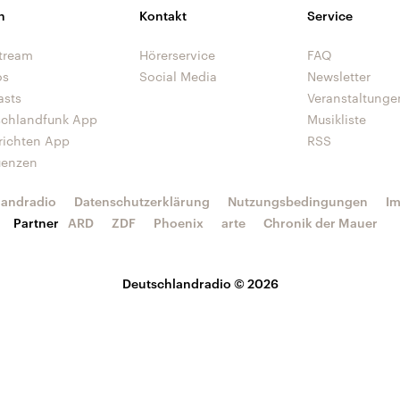
n
Kontakt
Service
tream
Hörerservice
FAQ
os
Social Media
Newsletter
asts
Veranstaltunge
schlandfunk App
Musikliste
richten App
RSS
uenzen
landradio
Datenschutzerklärung
Nutzungsbedingungen
I
Partner
ARD
ZDF
Phoenix
arte
Chronik der Mauer
Deutschlandradio © 2026