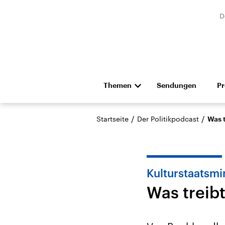
D
Themen
Sendungen
P
Die Nachrichten
Politik
/
/
Startseite
Der Politikpodcast
Was 
Hörspiel und Feature
Musik
Kulturstaatsmi
Was treib
Landtagswahl Sachsen-
USA
Anhalt 2026
Aktuel