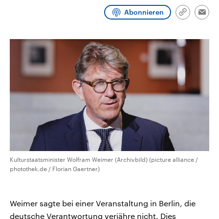
aktuelle Weltgeschehen.
Diese wird wie die Hisboll
Abonnieren
Libanon vom Iran unterstüt
Link
Emai
kopieren/te
Sendungen
Programm
Podcasts
Audio-Archiv
Kulturstaatsminister Wolfram Weimer (Archivbild) (picture alliance /
photothek.de / Florian Gaertner)
Weimer sagte bei einer Veranstaltung in Berlin, die
deutsche Verantwortung verjähre nicht. Dies