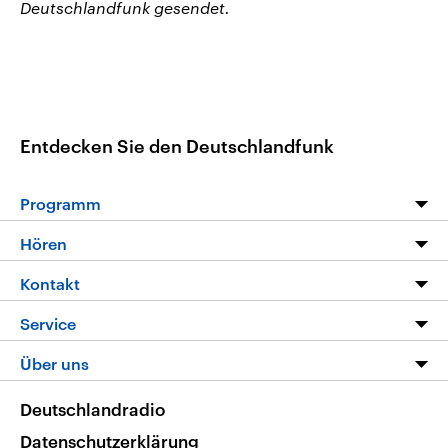
Deutschlandfunk gesendet.
Entdecken Sie den Deutschlandfunk
Programm
Programm
Hören
Alle Sendungen
Livestream
Kontakt
Die Nachrichten
Audios
Hörerservice
Service
Nachrichtenleicht
Podcasts
Social Media
FAQ
Über uns
Neue Beiträge auf dlf.de
Deutschlandfunk App
Newsletter
Deutschlandradio
Themen-Schwerpunkte
Nachrichten App
Deutschlandradio
Veranstaltungen
Presse
Frequenzen
Datenschutzerklärung