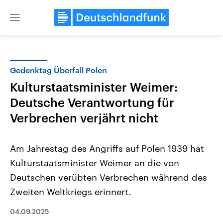
Close
menu
Gedenktag Überfall Polen
Themen
Kulturstaatsminister Weimer:
Deutsche Verantwortung für
Verbrechen verjährt nicht
Am Jahrestag des Angriffs auf Polen 1939 hat
Kulturstaatsminister Weimer an die von
USA
Nahostkonflikt
Deutschen verübten Verbrechen während des
Aktuelle Beiträge, Analysen und
Aktuelle Lage und Hinter
Der Überfall der palästine
Hintergründe
Zweiten Weltkriegs erinnert.
Wirtschaftlich und militärisch
Terrororganisation Hamas
gehören die Vereinigten Staaten zu
Oktober 2023 auf Israel ha
04.09.2025
den mächtigsten Ländern der Erde,
Region wieder die Gewalt 
mit großem Einfluss auf das
Israel möchte die Hamas z