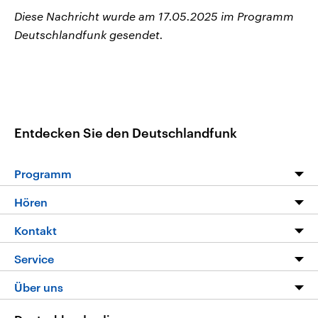
Diese Nachricht wurde am 17.05.2025 im Programm
Deutschlandfunk gesendet.
Entdecken Sie den Deutschlandfunk
Programm
Programm
Hören
Alle Sendungen
Livestream
Kontakt
Die Nachrichten
Audios
Hörerservice
Service
Nachrichtenleicht
Podcasts
Social Media
FAQ
Über uns
Neue Beiträge auf dlf.de
Deutschlandfunk App
Newsletter
Deutschlandradio
Themen-Schwerpunkte
Nachrichten App