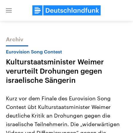
Close
menu
Archiv
Themen
Eurovision Song Contest
Kulturstaatsminister Weimer
verurteilt Drohungen gegen
israelische Sängerin
Kurz vor dem Finale des Eurovision Song
Landtagswahl Sachsen-Anhalt
USA
Contest übt Kulturstaatsminister Weimer
2026
Aktuelle Beiträge, Analys
Alle Informationen
Hintergründe
deutliche Kritik an Drohungen gegen die
Sachsen-Anhalt wählt am 6.
Wirtschaftlich und militäri
September 2026 einen neuen
gehören die Vereinigten S
israelische Teilnehmerin. Die „widerwärtigen
Landtag. Seit 2021 wird das
den mächtigsten Ländern 
Bundesland von einer Koalition aus
Videos und Diffamierungen“ gegen die
mit großem Einfluss auf d