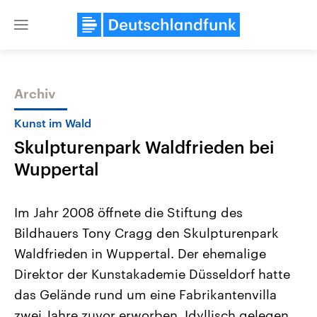
Close
menu
Archiv
Themen
Kunst im Wald
Skulpturenpark Waldfrieden bei
Wuppertal
Im Jahr 2008 öffnete die Stiftung des
Bildhauers Tony Cragg den Skulpturenpark
Landtagswahl Sachsen-Anhalt
USA
Waldfrieden in Wuppertal. Der ehemalige
2026
Aktuelle Beiträge, Analys
Alle Informationen
Hintergründe
Direktor der Kunstakademie Düsseldorf hatte
Sachsen-Anhalt wählt am 6.
Wirtschaftlich und militäri
September 2026 einen neuen
gehören die Vereinigten S
das Gelände rund um eine Fabrikantenvilla
Landtag. Seit 2021 wird das
den mächtigsten Ländern 
zwei Jahre zuvor erworben. Idyllisch gelegen,
Bundesland von einer Koalition aus
mit großem Einfluss auf d