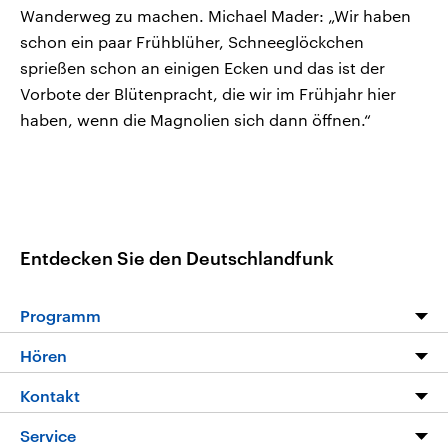
Wanderweg zu machen. Michael Mader: „Wir haben
schon ein paar Frühblüher, Schneeglöckchen
sprießen schon an einigen Ecken und das ist der
Vorbote der Blütenpracht, die wir im Frühjahr hier
haben, wenn die Magnolien sich dann öffnen.“
Entdecken Sie den Deutschlandfunk
Programm
Programm
Hören
Alle Sendungen
Livestream
Kontakt
Die Nachrichten
Audios
Hörerservice
Service
Nachrichtenleicht