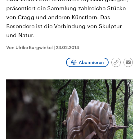
CDU, SPD und FDP regiert.-
aktuelle Weltgeschehen.
präsentiert die Sammlung zahlreiche Stücke
Umfragen, Prognosen,
Wahlprogramme, aktuelle Berichte
von Cragg und anderen Künstlern. Das
Sendungen
Programm
Podcasts
und Hintergründe zu den Parteien
und Kandidaten der anstehenden
Besondere ist die Verbindung von Skulptur
Wahl.
und Natur.
Audio-Archiv
Von Ulrike Burgwinkel
|
23.02.2014
Abonnieren
Link
Emai
kopieren/te