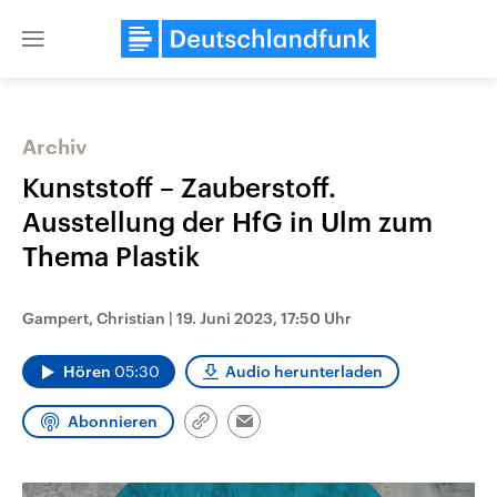
Close
menu
Archiv
Themen
Kunststoff – Zauberstoff.
Ausstellung der HfG in Ulm zum
Thema Plastik
Gampert, Christian
|
19. Juni 2023, 17:50 Uhr
Hören
05:30
Audio herunterladen
Landtagswahl Sachsen-Anhalt
USA
2026
Aktuelle Beiträge, Analys
Abonnieren
Alle Informationen
Hintergründe
Link
Email
Sachsen-Anhalt wählt am 6.
Wirtschaftlich und militäri
kopieren/teilen
September 2026 einen neuen
gehören die Vereinigten S
Landtag. Seit 2021 wird das
den mächtigsten Ländern 
Bundesland von einer Koalition aus
mit großem Einfluss auf d