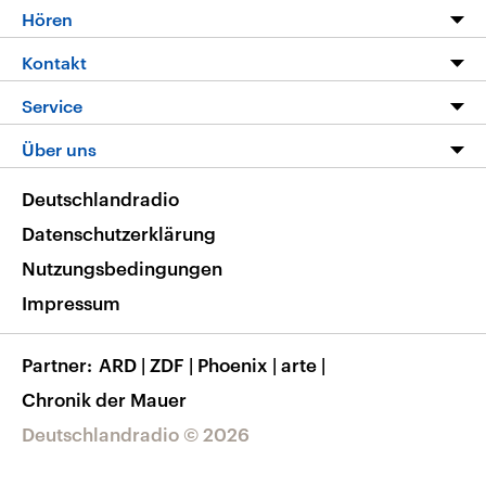
Programm
Hören
Alle Sendungen
Livestream
Kontakt
Die Nachrichten
Audios
Hörerservice
Service
Nachrichtenleicht
Podcasts
Social Media
FAQ
Über uns
Neue Beiträge auf dlf.de
Deutschlandfunk App
Newsletter
Deutschlandradio
Themen-Schwerpunkte
Nachrichten App
Deutschlandradio
Veranstaltungen
Presse
Frequenzen
Datenschutzerklärung
Musikliste
Ausbildung und Karriere
Nutzungsbedingungen
RSS
Transparenz
Impressum
Korrekturen
Barrierefreiheit
Partner
ARD
|
ZDF
|
Phoenix
|
arte
|
Chronik der Mauer
Deutschlandradio © 2026