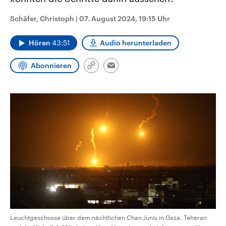
CDU, SPD und FDP regiert.-
aktuelle Weltgeschehen.
Umfragen, Prognosen,
Schäfer, Christoph
|
07. August 2024, 19:15 Uhr
Wahlprogramme, aktuelle Berichte
Sendungen
Programm
Podcasts
und Hintergründe zu den Parteien
und Kandidaten der anstehenden
Hören
43:51
Audio herunterladen
Wahl.
Audio-Archiv
Abonnieren
Link
Email
kopieren/teilen
Leuchtgeschosse über dem nächtlichen Chan Junis in Gaza. Teheran