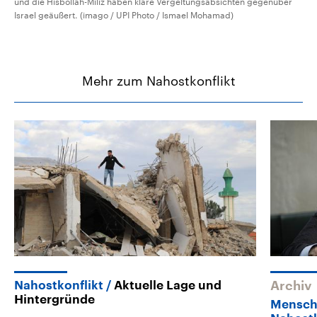
und die Hisbollah-Miliz haben klare Vergeltungsabsichten gegenüber
Israel geäußert. (imago / UPI Photo / Ismael Mohamad)
Mehr zum Nahostkonflikt
Nahostkonflikt
Aktuelle Lage und
Archiv
Hintergründe
Mensch