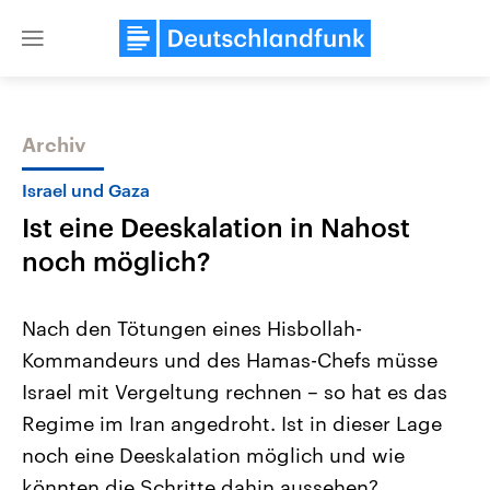
Close
menu
Archiv
Themen
Israel und Gaza
Ist eine Deeskalation in Nahost
noch möglich?
Nach den Tötungen eines Hisbollah-
Kommandeurs und des Hamas-Chefs müsse
Landtagswahl Sachsen-Anhalt
USA
Israel mit Vergeltung rechnen – so hat es das
2026
Aktuelle Beiträge, Analys
Alle Informationen
Hintergründe
Regime im Iran angedroht. Ist in dieser Lage
Sachsen-Anhalt wählt am 6.
Wirtschaftlich und militäri
September 2026 einen neuen
gehören die Vereinigten S
noch eine Deeskalation möglich und wie
Landtag. Seit 2021 wird das
den mächtigsten Ländern 
könnten die Schritte dahin aussehen?
Bundesland von einer Koalition aus
mit großem Einfluss auf d