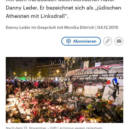
CDU, SPD und FDP regiert.-
aktuelle Weltgeschehen.
Danny Leder. Er bezeichnet sich als „jüdischen
Umfragen, Prognosen,
Wahlprogramme, aktuelle Berichte
Atheisten mit Linksdrall“.
Sendungen
Programm
Podcasts
und Hintergründe zu den Parteien
und Kandidaten der anstehenden
Wahl.
Danny Leder im Gespräch mit Monika Dittrich
|
04.12.2015
Audio-Archiv
Abonnieren
Link
Emai
kopieren/te
Nach dem 13. November – Hilft Laizismus gegen religiösen