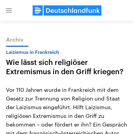
Close
menu
Archiv
Themen
Laizismus in Frankreich
Wie lässt sich religiöser
Extremismus in den Griff kriegen?
Vor 110 Jahren wurde in Frankreich mit dem
Gesetz zur Trennung von Religion und Staat
Landtagswahl Sachsen-Anhalt
USA
der Laizismus eingeführt. Hilft Laizismus,
2026
Aktuelle Beiträge, Analys
Alle Informationen
Hintergründe
religiösen Extremismus in den Griff zu
Sachsen-Anhalt wählt am 6.
Wirtschaftlich und militäri
September 2026 einen neuen
gehören die Vereinigten S
bekommen – oder fördert er ihn? Ein Gespräch
Landtag. Seit 2021 wird das
den mächtigsten Ländern 
mit dem französisch-österreichischen Autor
Bundesland von einer Koalition aus
mit großem Einfluss auf d