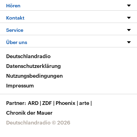
Programm
Hören
Alle Sendungen
Livestream
Kontakt
Die Nachrichten
Audios
Hörerservice
Service
Nachrichtenleicht
Podcasts
Social Media
FAQ
Über uns
Neue Beiträge auf dlf.de
Deutschlandfunk App
Newsletter
Deutschlandradio
Themen-Schwerpunkte
Nachrichten App
Deutschlandradio
Veranstaltungen
Presse
Frequenzen
Datenschutzerklärung
Musikliste
Ausbildung und Karriere
Nutzungsbedingungen
RSS
Transparenz
Impressum
Korrekturen
Barrierefreiheit
Partner
ARD
|
ZDF
|
Phoenix
|
arte
|
Chronik der Mauer
Deutschlandradio © 2026