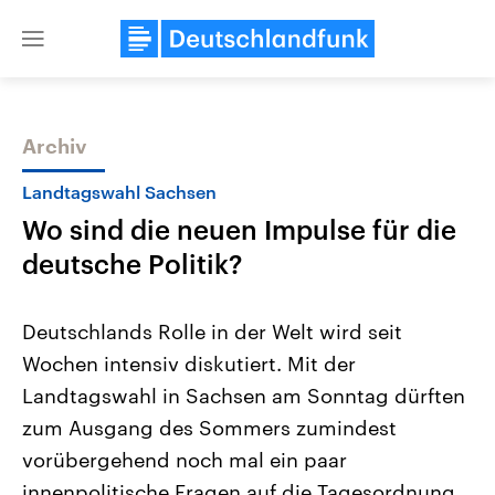
Close
menu
Archiv
Themen
Landtagswahl Sachsen
Wo sind die neuen Impulse für die
deutsche Politik?
Deutschlands Rolle in der Welt wird seit
Wochen intensiv diskutiert. Mit der
Landtagswahl Sachsen-Anhalt
USA
Landtagswahl in Sachsen am Sonntag dürften
2026
Aktuelle Beiträge, Analys
Alle Informationen
Hintergründe
zum Ausgang des Sommers zumindest
Sachsen-Anhalt wählt am 6.
Wirtschaftlich und militäri
September 2026 einen neuen
gehören die Vereinigten S
vorübergehend noch mal ein paar
Landtag. Seit 2021 wird das
den mächtigsten Ländern 
innenpolitische Fragen auf die Tagesordnung
Bundesland von einer Koalition aus
mit großem Einfluss auf d