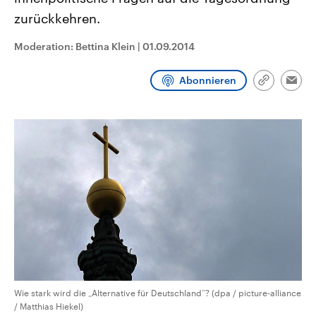
CDU, SPD und FDP regiert.-
aktuelle Weltgeschehen.
zurückkehren.
Umfragen, Prognosen,
Wahlprogramme, aktuelle Berichte
Sendungen
Programm
Podcasts
und Hintergründe zu den Parteien
Moderation: Bettina Klein
|
01.09.2014
und Kandidaten der anstehenden
Wahl.
Audio-Archiv
Abonnieren
Link
Emai
kopieren/te
Wie stark wird die „Alternative für Deutschland“? (dpa / picture-alliance
/ Matthias Hiekel)