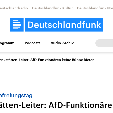
eutschlandradio
Deutschlandfunk Kultur
Deutschlandfunk No
rogramm
Podcasts
Audio-Archiv
Wirtschaft
Wissen
Kultur
Europa
Gesellschaf
nkstätten-Leiter: AfD-Funktionären keine Bühne bieten
freiungstag
tten-Leiter: AfD-Funktionäre
tkonflikt
Iran
Faktenchecks
In unseren Faktenc
lle Lage und
Aktuelle Lage und