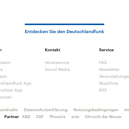
Entdecken Sie den Deutschlandfunk
n
Kontakt
Service
tream
Hörerservice
FAQ
os
Social Media
Newsletter
asts
Veranstaltunge
schlandfunk App
Musikliste
richten App
RSS
uenzen
landradio
Datenschutzerklärung
Nutzungsbedingungen
I
Partner
ARD
ZDF
Phoenix
arte
Chronik der Mauer