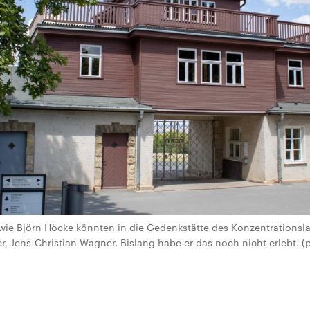
wie Björn Höcke könnten in die Gedenkstätte des Konzentrations
, Jens-Christian Wagner. Bislang habe er das noch nicht erlebt. (pi