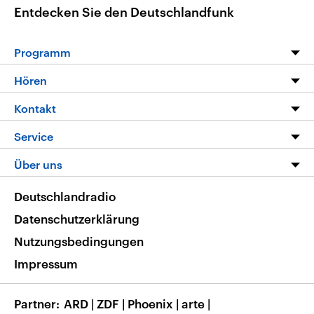
Entdecken Sie den Deutschlandfunk
Programm
Programm
Hören
Alle Sendungen
Livestream
Kontakt
Die Nachrichten
Audios
Hörerservice
Service
Nachrichtenleicht
Podcasts
Social Media
FAQ
Über uns
Neue Beiträge auf dlf.de
Deutschlandfunk App
Newsletter
Deutschlandradio
Themen-Schwerpunkte
Nachrichten App
Deutschlandradio
Veranstaltungen
Presse
Frequenzen
Datenschutzerklärung
Musikliste
Ausbildung und Karriere
Nutzungsbedingungen
RSS
Transparenz
Impressum
Korrekturen
Barrierefreiheit
Partner
ARD
|
ZDF
|
Phoenix
|
arte
|