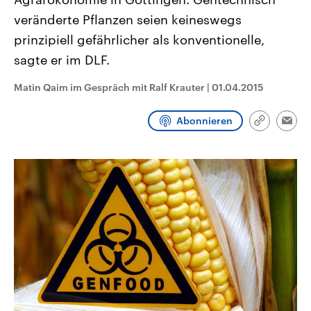
CDU, SPD und FDP regiert.-
aktuelle Weltgeschehen.
veränderte Pflanzen seien keineswegs
Umfragen, Prognosen,
Wahlprogramme, aktuelle Berichte
prinzipiell gefährlicher als konventionelle,
Sendungen
Programm
Podcasts
und Hintergründe zu den Parteien
und Kandidaten der anstehenden
sagte er im DLF.
Wahl.
Audio-Archiv
Matin Qaim im Gespräch mit Ralf Krauter
|
01.04.2015
Abonnieren
Link
Emai
kopieren/te