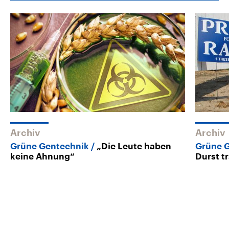
Archiv
Archiv
Grüne Gentechnik
„Die Leute haben
Grüne 
keine Ahnung“
Durst t