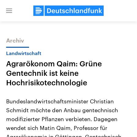
Close
menu
Archiv
Themen
Landwirtschaft
Agrarökonom Qaim: Grüne
Gentechnik ist keine
Hochrisikotechnologie
Bundeslandwirtschaftsminister Christian
Landtagswahl Sachsen-Anhalt
USA
Schmidt möchte den Anbau gentechnisch
2026
Aktuelle Beiträge, Analys
Alle Informationen
Hintergründe
modifizierter Pflanzen verbieten. Dagegen
Sachsen-Anhalt wählt am 6.
Wirtschaftlich und militäri
September 2026 einen neuen
gehören die Vereinigten S
wendet sich Matin Qaim, Professor für
Landtag. Seit 2021 wird das
den mächtigsten Ländern 
Bundesland von einer Koalition aus
Agrarökonomie in Göttingen. Gentechnisch
mit großem Einfluss auf d