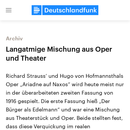
Close
menu
Archiv
Themen
Langatmige Mischung aus Oper
und Theater
Richard Strauss‘ und Hugo von Hofmannsthals
Oper „Ariadne auf Naxos“ wird heute meist nur
in der überarbeiteten zweiten Fassung von
1916 gespielt. Die erste Fassung hieß „Der
Landtagswahl Sachsen-Anhalt
USA
2026
Aktuelle Beiträge, Analys
Bürger als Edelmann“ und war eine Mischung
Alle Informationen
Hintergründe
Sachsen-Anhalt wählt am 6.
Wirtschaftlich und militäri
aus Theaterstück und Oper. Beide stellten fest,
September 2026 einen neuen
gehören die Vereinigten S
Landtag. Seit 2021 wird das
den mächtigsten Ländern 
dass diese Verquickung im realen
Bundesland von einer Koalition aus
mit großem Einfluss auf d