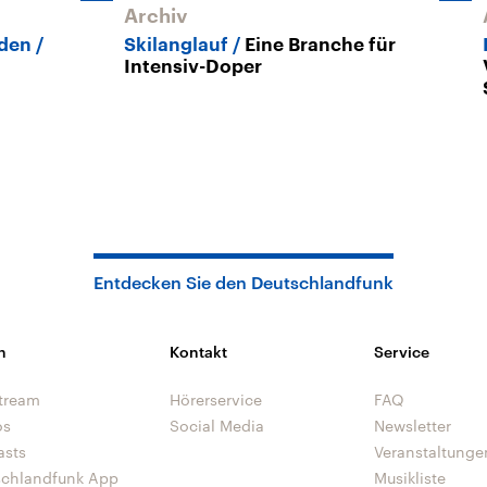
Archiv
sden
Skilanglauf
Eine Branche für
Intensiv-Doper
Entdecken Sie den Deutschlandfunk
n
Kontakt
Service
tream
Hörerservice
FAQ
os
Social Media
Newsletter
asts
Veranstaltunge
schlandfunk App
Musikliste