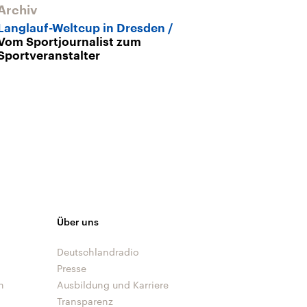
Archiv
Archiv
Langlauf-Weltcup in Dresden
Sprintweltcup
Vom Sportjournalist zum
der Dresdner 
Sportveranstalter
Über uns
Deutschlandradio
Presse
n
Ausbildung und Karriere
Transparenz