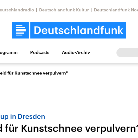
eutschlandradio
Deutschlandfunk Kultur
Deutschlandfunk No
rogramm
Podcasts
Audio-Archiv
Wirtschaft
Wissen
Kultur
Europa
Gesellschaf
eld für Kunstschnee verpulvern"
cup in Dresden
d für Kunstschnee verpulvern
Nahostkonflikt
Iran
le Beiträge,
Aktuelle Lage und
Aktuelle Lage und