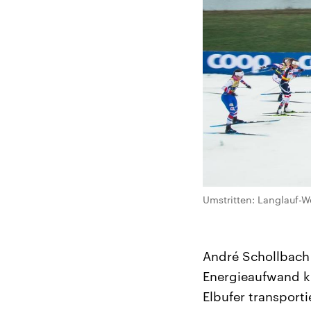
Umstritten: Langlauf-We
André Schollbach 
Energieaufwand kü
Elbufer transport