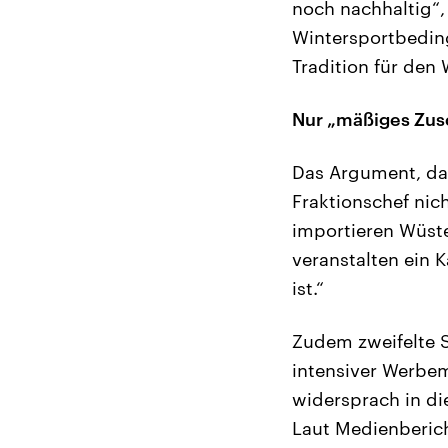
noch nachhaltig“,
Wintersportbedin
Tradition für den 
Nur „mäßiges Zus
Das Argument, das
Fraktionschef nic
importieren Wüste
veranstalten ein K
ist.“
Zudem zweifelte S
intensiver Werbe
widersprach in d
Laut Medienberic