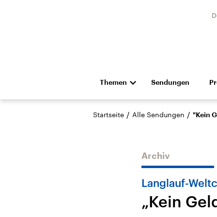
D
Themen
Sendungen
P
Die Nachrichten
Politik
/
/
Startseite
Alle Sendungen
"Kein G
Hörspiel und Feature
Musik
Archiv
Langlauf-Welt
„Kein Gel
Landtagswahl Sachsen-
USA
Anhalt 2026
Aktuel