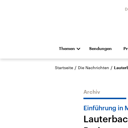
D
Themen
Sendungen
P
Die Nachrichten
Politik
/
/
Startseite
Die Nachrichten
Lauterb
Hörspiel und Feature
Musik
Archiv
Einführung in 
Lauterbac
Landtagswahl Sachsen-
USA
Anhalt 2026
Aktuel