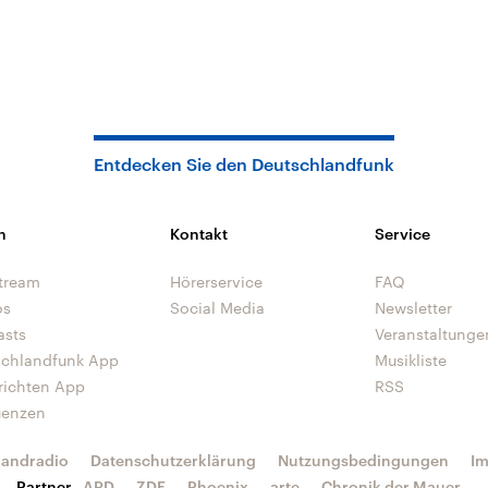
Entdecken Sie den Deutschlandfunk
n
Kontakt
Service
tream
Hörerservice
FAQ
os
Social Media
Newsletter
asts
Veranstaltunge
schlandfunk App
Musikliste
richten App
RSS
uenzen
landradio
Datenschutzerklärung
Nutzungsbedingungen
I
Partner
ARD
ZDF
Phoenix
arte
Chronik der Mauer