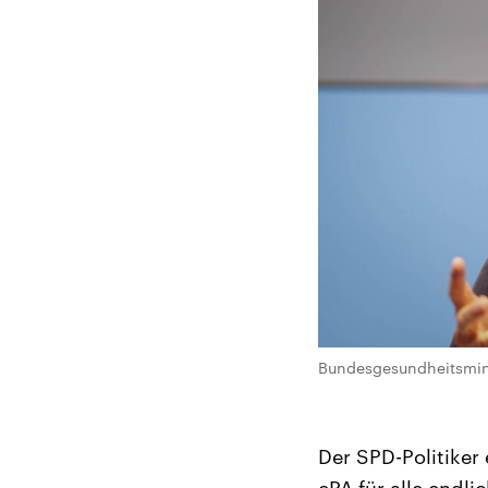
Bundesgesundheitsminis
Der SPD-Politiker 
ePA für alle endl