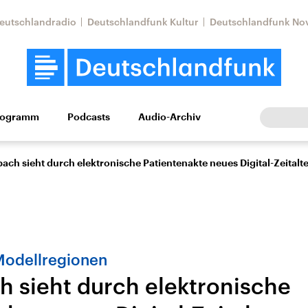
eutschlandradio
Deutschlandfunk Kultur
Deutschlandfunk No
rogramm
Podcasts
Audio-Archiv
Wirtschaft
Wissen
Kultur
Europa
Gesellschaf
ach sieht durch elektronische Patientenakte neues Digital-Zeital
Modellregionen
h sieht durch elektronische
Nahostkonflikt
Iran
le Beiträge,
Aktuelle Lage und
Aktuelle Lage und