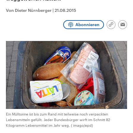
aktuelle Weltgeschehen.
Diese wird wie die Hisboll
Libanon vom Iran unterstüt
Von Dieter Nürnberger
|
21.08.2015
Sendungen
Programm
Podcasts
Abonnieren
Link
Emai
kopieren/te
Audio-Archiv
Ein Mülltonne ist bis zum Rand mit teilweise noch verpackten
Lebensmitteln gefüllt. Jeder Bundesbürger wirft im Schnitt 82
Kilogramm Lebensmittel im Jahr weg. ( imago/epd)