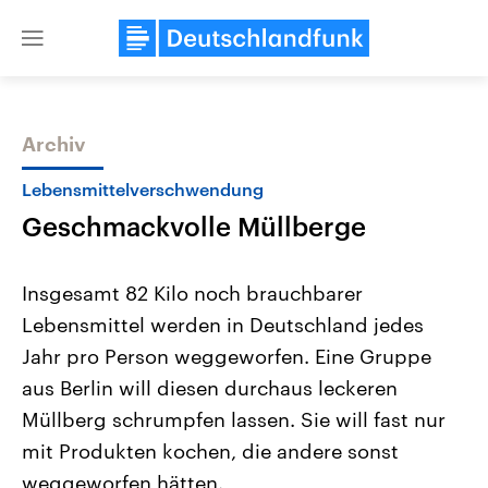
Close
menu
Archiv
Themen
Lebensmittelverschwendung
Geschmackvolle Müllberge
Insgesamt 82 Kilo noch brauchbarer
Lebensmittel werden in Deutschland jedes
Jahr pro Person weggeworfen. Eine Gruppe
USA
Nahostkonflikt
aus Berlin will diesen durchaus leckeren
Aktuelle Beiträge, Analysen und
Aktuelle Lage und Hinter
Der Überfall der palästine
Hintergründe
Müllberg schrumpfen lassen. Sie will fast nur
Wirtschaftlich und militärisch
Terrororganisation Hamas
mit Produkten kochen, die andere sonst
gehören die Vereinigten Staaten zu
Oktober 2023 auf Israel ha
den mächtigsten Ländern der Erde,
Region wieder die Gewalt 
weggeworfen hätten.
mit großem Einfluss auf das
Israel möchte die Hamas z