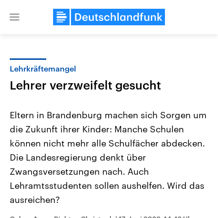
Close
menu
Lehrkräftemangel
Themen
Lehrer verzweifelt gesucht
Eltern in Brandenburg machen sich Sorgen um
die Zukunft ihrer Kinder: Manche Schulen
können nicht mehr alle Schulfächer abdecken.
Die Landesregierung denkt über
Zwangsversetzungen nach. Auch
Landtagswahl Sachsen-Anhalt
USA
2026
Aktuelle Beiträge, Analys
Lehramtsstudenten sollen aushelfen. Wird das
Alle Informationen
Hintergründe
Sachsen-Anhalt wählt am 6.
Wirtschaftlich und militäri
ausreichen?
September 2026 einen neuen
gehören die Vereinigten S
Landtag. Seit 2021 wird das
den mächtigsten Ländern 
Bundesland von einer Koalition aus
mit großem Einfluss auf d