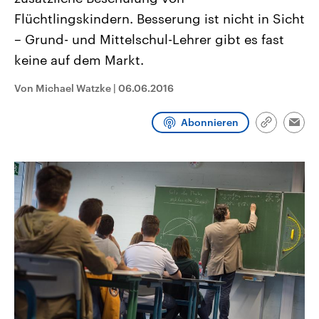
CDU, SPD und FDP regiert.-
aktuelle Weltgeschehen.
Flüchtlingskindern. Besserung ist nicht in Sicht
Umfragen, Prognosen,
Wahlprogramme, aktuelle Berichte
– Grund- und Mittelschul-Lehrer gibt es fast
Sendungen
Programm
Podcasts
und Hintergründe zu den Parteien
und Kandidaten der anstehenden
keine auf dem Markt.
Wahl.
Audio-Archiv
Von Michael Watzke
|
06.06.2016
Abonnieren
Link
Emai
kopieren/te