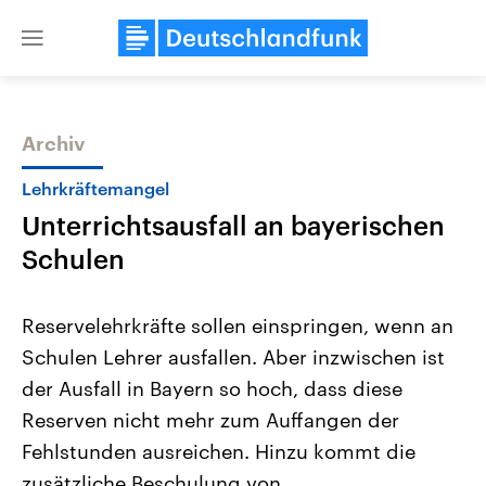
Close
menu
Archiv
Themen
Lehrkräftemangel
Unterrichtsausfall an bayerischen
Schulen
Reservelehrkräfte sollen einspringen, wenn an
Schulen Lehrer ausfallen. Aber inzwischen ist
Landtagswahl Sachsen-Anhalt
USA
der Ausfall in Bayern so hoch, dass diese
2026
Aktuelle Beiträge, Analys
Alle Informationen
Hintergründe
Reserven nicht mehr zum Auffangen der
Sachsen-Anhalt wählt am 6.
Wirtschaftlich und militäri
September 2026 einen neuen
gehören die Vereinigten S
Fehlstunden ausreichen. Hinzu kommt die
Landtag. Seit 2021 wird das
den mächtigsten Ländern 
zusätzliche Beschulung von
Bundesland von einer Koalition aus
mit großem Einfluss auf d