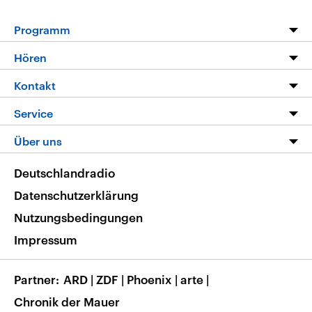
Programm
Programm
Hören
Alle Sendungen
Livestream
Kontakt
Die Nachrichten
Audios
Hörerservice
Service
Nachrichtenleicht
Podcasts
Social Media
FAQ
Über uns
Neue Beiträge auf dlf.de
Deutschlandfunk App
Newsletter
Deutschlandradio
Themen-Schwerpunkte
Nachrichten App
Deutschlandradio
Veranstaltungen
Presse
Frequenzen
Datenschutzerklärung
Musikliste
Ausbildung und Karriere
Nutzungsbedingungen
RSS
Transparenz
Impressum
Korrekturen
Barrierefreiheit
Partner
ARD
|
ZDF
|
Phoenix
|
arte
|
Chronik der Mauer