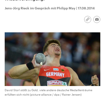
CDU, SPD und FDP regiert.-
aktuelle Weltgeschehen.
Umfragen, Prognosen,
Jens-Jörg Rieck im Gespräch mit Philipp May
|
17.08.2014
Wahlprogramme, aktuelle Berichte
Sendungen
Programm
Podcasts
und Hintergründe zu den Parteien
und Kandidaten der anstehenden
Link
Wahl.
Emai
kopieren/te
Audio-Archiv
David Storl stößt zu Gold, viele andere deutsche Medaillenträume
erfüllten sich nicht (picture-alliance / dpa / Rainer Jensen)