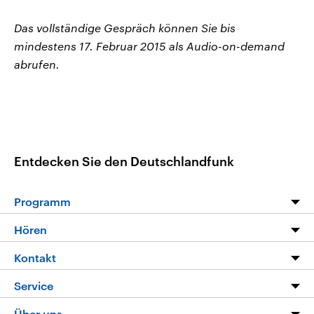
Das vollständige Gespräch können Sie bis
mindestens 17. Februar 2015 als Audio-on-demand
abrufen.
Entdecken Sie den Deutschlandfunk
Programm
Programm
Hören
Alle Sendungen
Livestream
Kontakt
Die Nachrichten
Audios
Hörerservice
Service
Nachrichtenleicht
Podcasts
Social Media
FAQ
Über uns