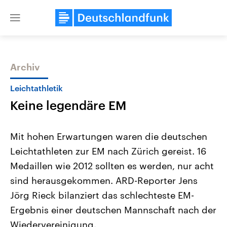
Close
menu
Archiv
Themen
Leichtathletik
Keine legendäre EM
Mit hohen Erwartungen waren die deutschen
Leichtathleten zur EM nach Zürich gereist. 16
Medaillen wie 2012 sollten es werden, nur acht
Landtagswahl Sachsen-Anhalt
USA
sind herausgekommen. ARD-Reporter Jens
2026
Aktuelle Beiträge, Analys
Alle Informationen
Jörg Rieck bilanziert das schlechteste EM-
Hintergründe
Sachsen-Anhalt wählt am 6.
Wirtschaftlich und militäri
Ergebnis einer deutschen Mannschaft nach der
September 2026 einen neuen
gehören die Vereinigten S
Landtag. Seit 2021 wird das
den mächtigsten Ländern 
Wiedervereinigung.
Bundesland von einer Koalition aus
mit großem Einfluss auf d