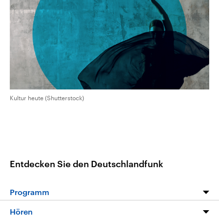
aktuelle Weltgeschehen.
Diese wird wie die Hisboll
Libanon vom Iran unterstüt
Sendungen
Programm
Podcasts
Audio-Archiv
Kultur heute (Shutterstock)
Entdecken Sie den Deutschlandfunk
Programm
Programm
Hören