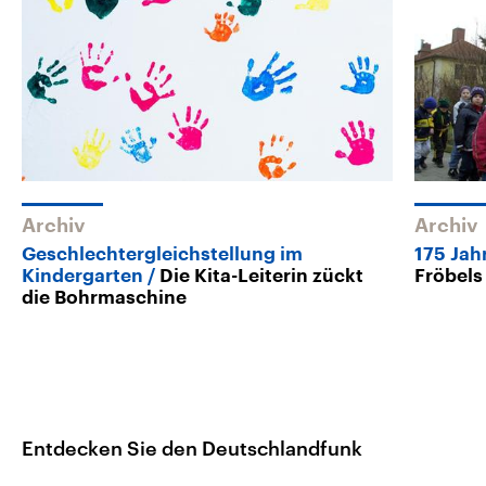
Archiv
Archiv
Geschlechtergleichstellung im
175 Jah
Kindergarten
Die Kita-Leiterin zückt
Fröbels
die Bohrmaschine
Entdecken Sie den Deutschlandfunk