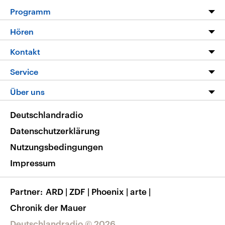
Programm
Programm
Hören
Alle Sendungen
Livestream
Kontakt
Die Nachrichten
Audios
Hörerservice
Service
Nachrichtenleicht
Podcasts
Social Media
FAQ
Über uns
Neue Beiträge auf dlf.de
Deutschlandfunk App
Newsletter
Deutschlandradio
Themen-Schwerpunkte
Nachrichten App
Deutschlandradio
Veranstaltungen
Presse
Frequenzen
Datenschutzerklärung
Musikliste
Ausbildung und Karriere
Nutzungsbedingungen
RSS
Transparenz
Impressum
Korrekturen
Barrierefreiheit
Partner
ARD
|
ZDF
|
Phoenix
|
arte
|
Chronik der Mauer
Deutschlandradio © 2026