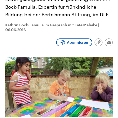
CDU, SPD und FDP regiert.-
aktuelle Weltgeschehen.
Bock-Famulla, Expertin für frühkindliche
Umfragen, Prognosen,
Wahlprogramme, aktuelle Berichte
Bildung bei der Bertelsmann Stiftung, im DLF.
Sendungen
Programm
Podcasts
und Hintergründe zu den Parteien
und Kandidaten der anstehenden
Wahl.
Kathrin Bock-Famulla im Gespräch mit Kate Maleike
|
Audio-Archiv
06.06.2016
Abonnieren
Link
Emai
kopieren/te