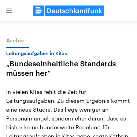
Close
menu
Archiv
Themen
Leitungsaufgaben in Kitas
„Bundeseinheitliche Standards
müssen her“
In vielen Kitas fehlt die Zeit für
Leitungsaufgaben. Zu diesem Ergebnis kommt
Landtagswahl Sachsen-Anhalt
USA
eine neue Studie. Das liege weniger an
2026
Aktuelle Beiträge, Analys
Alle Informationen
Hintergründe
Personalmangel, sondern eher daran, dass es
Sachsen-Anhalt wählt am 6.
Wirtschaftlich und militäri
September 2026 einen neuen
gehören die Vereinigten S
bisher keine bundesweite Regelung für
Landtag. Seit 2021 wird das
den mächtigsten Ländern 
Leitungsaufgaben in Kitas gebe, sagte Kathrin
Bundesland von einer Koalition aus
mit großem Einfluss auf d