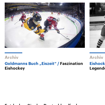
Archiv
Archiv
Goldmanns Buch „Eiszeit“
Faszination
Eishoc
Eishockey
Legende