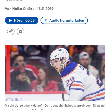
CDU, SPD und FDP regiert.-
aktuelle Weltgeschehen.
Umfragen, Prognosen,
Von Heiko Oldörp
|
16.11.2019
Wahlprogramme, aktuelle Berichte
Sendungen
Programm
Podcasts
und Hintergründe zu den Parteien
und Kandidaten der anstehenden
Hören
05:28
Audio herunterladen
Wahl.
Audio-Archiv
Link
Email
kopieren/teilen
Mischt derzeit die NHL auf – Der deutsche Eishockeyprofi Leon Draisaitl