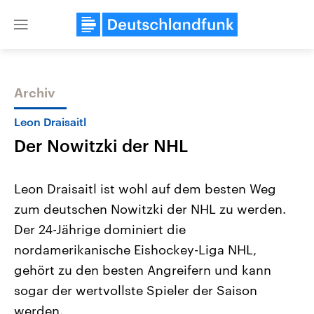
Close
menu
Archiv
Themen
Leon Draisaitl
Der Nowitzki der NHL
Leon Draisaitl ist wohl auf dem besten Weg
zum deutschen Nowitzki der NHL zu werden.
Der 24-Jährige dominiert die
Landtagswahl Sachsen-Anhalt
USA
nordamerikanische Eishockey-Liga NHL,
2026
Aktuelle Beiträge, Analys
Alle Informationen
gehört zu den besten Angreifern und kann
Hintergründe
Sachsen-Anhalt wählt am 6.
Wirtschaftlich und militäri
sogar der wertvollste Spieler der Saison
September 2026 einen neuen
gehören die Vereinigten S
Landtag. Seit 2021 wird das
den mächtigsten Ländern 
werden.
Bundesland von einer Koalition aus
mit großem Einfluss auf d