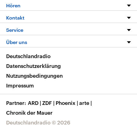
Programm
Hören
Alle Sendungen
Livestream
Kontakt
Die Nachrichten
Audios
Hörerservice
Service
Nachrichtenleicht
Podcasts
Social Media
FAQ
Über uns
Neue Beiträge auf dlf.de
Deutschlandfunk App
Newsletter
Deutschlandradio
Themen-Schwerpunkte
Nachrichten App
Deutschlandradio
Veranstaltungen
Presse
Frequenzen
Datenschutzerklärung
Musikliste
Ausbildung und Karriere
Nutzungsbedingungen
RSS
Transparenz
Impressum
Korrekturen
Barrierefreiheit
Partner
ARD
|
ZDF
|
Phoenix
|
arte
|
Chronik der Mauer
Deutschlandradio © 2026