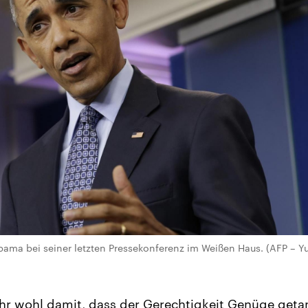
ama bei seiner letzten Pressekonferenz im Weißen Haus. (AFP – Yur
ehr wohl damit, dass der Gerechtigkeit Genüge geta