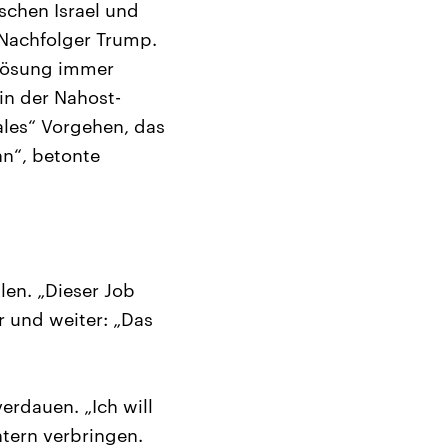
ischen Israel und
n Nachfolger Trump.
-Lösung immer
in der Nahost-
rales“ Vorgehen, das
nn“, betonte
len. „Dieser Job
r und weiter: „Das
verdauen. „Ich will
htern verbringen.