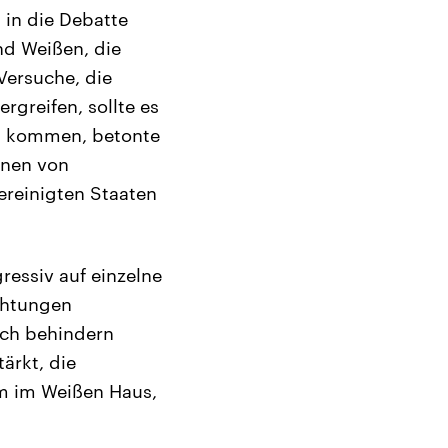
 in die Debatte
nd Weißen, die
Versuche, die
rgreifen, sollte es
n kommen, betonte
onen von
ereinigten Staaten
ressiv auf einzelne
chtungen
sch behindern
ärkt, die
m im Weißen Haus,