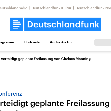
eutschlandradio
Deutschlandfunk Kultur
Deutschlandfunk No
rogramm
Podcasts
Audio-Archiv
Wirtschaft
Wissen
Kultur
Europa
Gesellschaf
verteidigt geplante Freilassung von Chelsea Manning
onferenz
teidigt geplante Freilassung
Nahostkonflikt
Iran
le Beiträge,
Aktuelle Lage und
Aktuelle Lage und