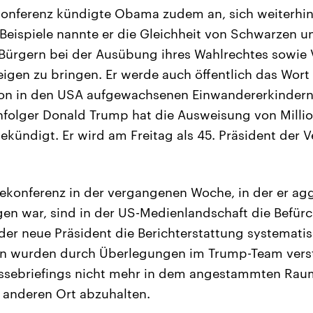
konferenz kündigte Obama zudem an, sich weiterhin
 Beispiele nannte er die Gleichheit von Schwarzen u
Bürgern bei der Ausübung ihres Wahlrechtes sowie 
gen zu bringen. Er werde auch öffentlich das Wort e
on in den USA aufgewachsenen Einwandererkinder
folger Donald Trump hat die Ausweisung von Milli
kündigt. Er wird am Freitag als 45. Präsident der V
ekonferenz in der vergangenen Woche, in der er agg
en war, sind in der US-Medienlandschaft die Befür
er neue Präsident die Berichterstattung systemati
en wurden durch Überlegungen im Trump-Team verst
ssebriefings nicht mehr in dem angestammten Rau
 anderen Ort abzuhalten.