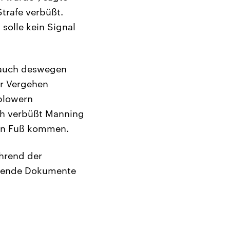
trafe verbüßt.
solle kein Signal
 auch deswegen
ihr Vergehen
blowern
ch verbüßt Manning
eien Fuß kommen.
hrend der
ausende Dokumente