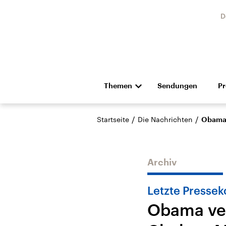
D
Themen
Sendungen
P
Die Nachrichten
Politik
/
/
Startseite
Die Nachrichten
Obama 
Hörspiel und Feature
Musik
Archiv
Letzte Pressek
Obama ver
Landtagswahl Sachsen-
USA
Anhalt 2026
Aktuel