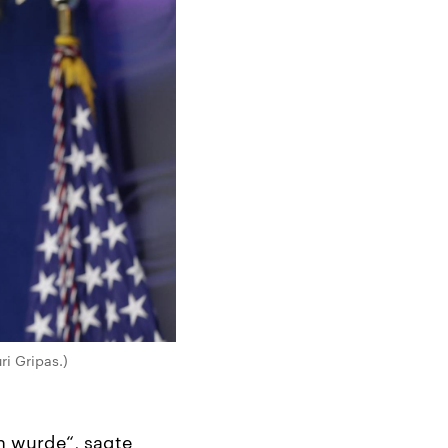
i Gripas.)
n wurde“, sagte