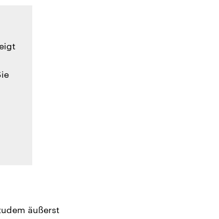
eigt
Sie
 zudem äußerst