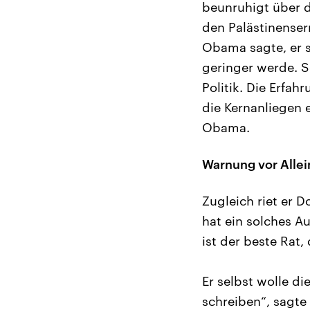
beunruhigt über di
den Palästinensern
Obama sagte, er s
geringer werde. S
Politik. Die Erfah
die Kernanliegen e
Obama.
Warnung vor Alle
Zugleich riet er D
hat ein solches A
ist der beste Rat
Er selbst wolle di
schreiben“, sagte