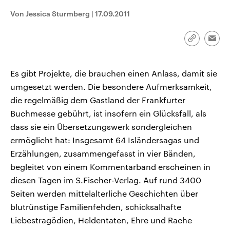
CDU, SPD und FDP regiert.-
aktuelle Weltgeschehen.
Von Jessica Sturmberg
|
17.09.2011
Umfragen, Prognosen,
Wahlprogramme, aktuelle Berichte
Sendungen
Programm
Podcasts
und Hintergründe zu den Parteien
und Kandidaten der anstehenden
Link
Emai
Wahl.
kopieren/te
Audio-Archiv
Es gibt Projekte, die brauchen einen Anlass, damit sie
umgesetzt werden. Die besondere Aufmerksamkeit,
die regelmäßig dem Gastland der Frankfurter
Buchmesse gebührt, ist insofern ein Glücksfall, als
dass sie ein Übersetzungswerk sondergleichen
ermöglicht hat: Insgesamt 64 Isländersagas und
Erzählungen, zusammengefasst in vier Bänden,
begleitet von einem Kommentarband erscheinen in
diesen Tagen im S.Fischer-Verlag. Auf rund 3400
Seiten werden mittelalterliche Geschichten über
blutrünstige Familienfehden, schicksalhafte
Liebestragödien, Heldentaten, Ehre und Rache