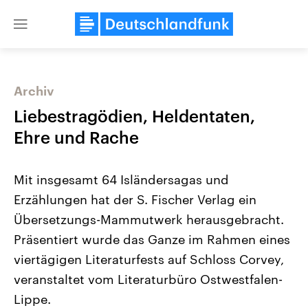
Close
menu
Archiv
Themen
Liebestragödien, Heldentaten,
Ehre und Rache
Mit insgesamt 64 Isländersagas und
Erzählungen hat der S. Fischer Verlag ein
Übersetzungs-Mammutwerk herausgebracht.
Präsentiert wurde das Ganze im Rahmen eines
Landtagswahl Sachsen-Anhalt
USA
2026
Aktuelle Beiträge, Analys
viertägigen Literaturfests auf Schloss Corvey,
Alle Informationen
Hintergründe
Sachsen-Anhalt wählt am 6.
Wirtschaftlich und militäri
veranstaltet vom Literaturbüro Ostwestfalen-
September 2026 einen neuen
gehören die Vereinigten S
Landtag. Seit 2021 wird das
den mächtigsten Ländern 
Lippe.
Bundesland von einer Koalition aus
mit großem Einfluss auf d