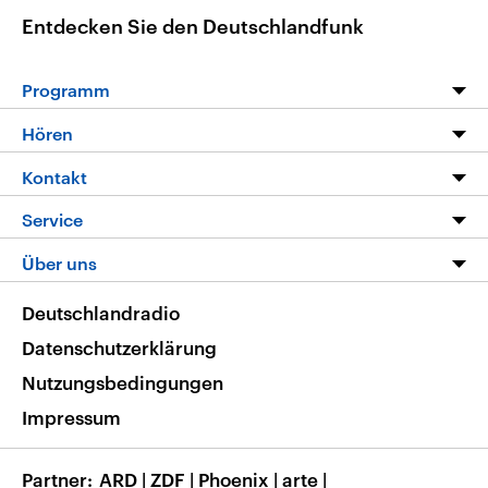
Entdecken Sie den Deutschlandfunk
Programm
Programm
Hören
Alle Sendungen
Livestream
Kontakt
Die Nachrichten
Audios
Hörerservice
Service
Nachrichtenleicht
Podcasts
Social Media
FAQ
Über uns
Neue Beiträge auf dlf.de
Deutschlandfunk App
Newsletter
Deutschlandradio
Themen-Schwerpunkte
Nachrichten App
Deutschlandradio
Veranstaltungen
Presse
Frequenzen
Datenschutzerklärung
Musikliste
Ausbildung und Karriere
Nutzungsbedingungen
RSS
Transparenz
Impressum
Korrekturen
Barrierefreiheit
Partner
ARD
|
ZDF
|
Phoenix
|
arte
|